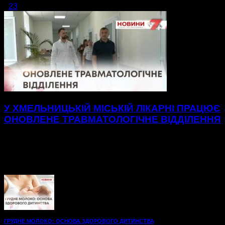
1
2
3
сторінка 1 з 3
У ХМЕЛЬНИЦЬКІЙ МІСЬКІЙ ЛІКАРНІ ПРАЦЮЄ
ОНОВЛЕНЕ ТРАВМАТОЛОГІЧНЕ ВІДДІЛЕННЯ
Нові, просторі палати до послуг пацієнтів
травматологічного відділення Хмельницької міської
лікарні.48 нових ліжок, вбиральні — усе для максимального
комфорту на шляху до одужання. А...
ГРУДНЕ МОЛОКО: ОСНОВА ЗДОРОВОГО ДИТИНСТВА