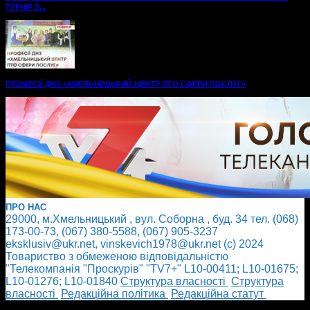
ТУРНІР З...
ПРОФЕСІЇ ДНЗ «ХМЕЛЬНИЦЬКИЙ ЦЕНТР ПТО СФЕРИ ПОСЛУГ»
ПРО НАС
29000, м.Хмельницький , вул. Соборна , буд. 34 тел. (068)
173-00-73, (067) 380-5588, (067) 905-3237
eksklusiv@ukr.net, vinskevich1978@ukr.net (с) 2024
Товариство з обмеженою відповідальністю
"Телекомпанія "Проскурів" "TV7+" L10-00411; L10-01675;
L10-01276; L10-01840
Cтруктура власності
Cтруктура
власності
Редакційна політика
Редакційна статут