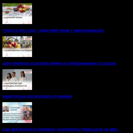
ТУРБОТА ПРО СЕБЕ – МЕДИЧНИЙ ПІКНІК У ХМЕЛЬНИЦЬКОМУ
ДАРИ ПРИРОДИ ОСВЯТИЛИ ВІРЯНИ НА ПРЕОБРАЖЕННЯ ГОСПОДНЄ
НОВАТОРСЬКІ ІДЕЇ МОЛОДИХ АТОМНИКІВ
США МІЖ ІРАНОМ ТА УКРАЇНОЮ: ЧИ ВТРАТИТЬ ТРАМП ШАНС НА МИР...