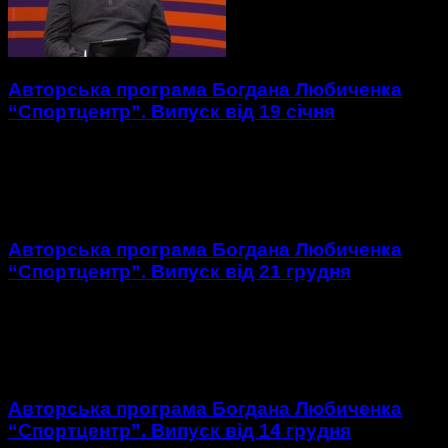
Авторська програма Богдана Любиченка
“Спортцентр”. Випуск від 19 січня
https://youtu.be/XdeYK6ndXtA 1. Огляд першого матчу 1/8
фіналу Кубку України з футзалу Сокіл – Моноліт-Viva Cup. 2.
Огляд першого матчу 1/8 фіналу Кубку України з футзалу...
Авторська програма Богдана Любиченка
“Спортцентр”. Випуск від 21 грудня
https://youtu.be/cjbpSN0zD-Q 1. Огляд матчу 15 туру ЧУ з
футзалу в екстра-лізі Сокіл – Енергія. 2. Огляд матчу 7 туру
ЧУ з волейболу у суперлізі Епіцентр-Подоляни...
Авторська програма Богдана Любиченка
“Спортцентр”. Випуск від 14 грудня