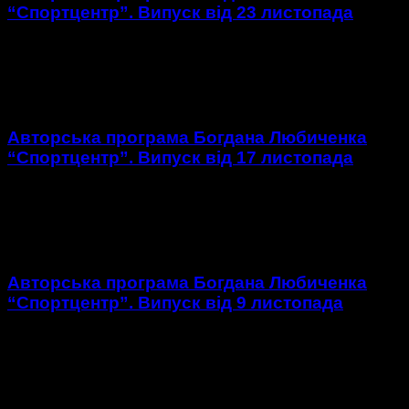
“Спортцентр”. Випуск від 23 листопада
https://youtu.be/0XnhMpM_Bcc 1. Огляд матчу 14 туру ЧУ з
футболу у першій лізі Агробізнес – Нива. 2. Огляд матчу 14
туру ЧУ з футболу у першій...
Авторська програма Богдана Любиченка
“Спортцентр”. Випуск від 17 листопада
https://youtu.be/mWwuL3IDNGk 1. Огляд матчу 12 туру ЧУ з
футболу у першій лізі Агробізнес – Кремінь. 2. Огляд матчів
12 туру ЧУ з футболу у першій лізі...
Авторська програма Богдана Любиченка
“Спортцентр”. Випуск від 9 листопада
https://youtu.be/tQ4LBQMnF1k 1. Огляд матчу 11 туру ЧУ з
футболу у першій лізі Чорноморець – Агробізнес. 2. Огляд
матчів 11 туру ЧУ з футболу у першій...