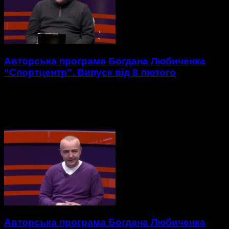
Авторська програма Богдана Любиченка
“Спортцентр”. Випуск від 8 лютого
https://youtu.be/X8ypRWgaefo 1. Огляд матчу-відповіді 1/8
фіналу Кубку України з футзалу Моноліт-VIVA CUP – Сокіл. 2.
Огляд матчу-відповіді 1/8 фіналу Кубку України з футзалу
Хмельницькі Делікатеси...
Авторська програма Богдана Любиченка