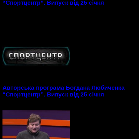
“Спортцентр”. Випуск від 25 січня
https://youtu.be/l6PBhe1doqs 1. Огляд пропущеного матчу 15
туру ЧУ з футзалу в екстра-лізі Де Трейдинг – Сокіл. 2.
Огляд новин українського спорту за останній тиждень. 3....
Авторська програма Богдана Любиченка
“Спортцентр”. Випуск від 25 січня
https://youtu.be/dH2WPCHVV7E