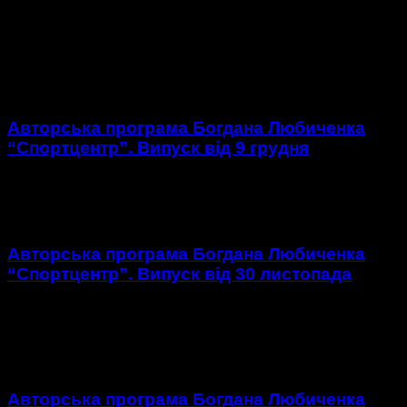
https://youtu.be/gOrRASMGxLU?list=TLPQMTUxMjIwMjC-
LUfbQ1RTHw 1. Огляд матчу 14 туру ЧУ з футзалу в екстра-
лізі ХІТ – Сокіл. 2. Огляд матів 14 туру ЧУ з футзалу в
екстра-лізі Ураган...
Авторська програма Богдана Любиченка
“Спортцентр”. Випуск від 9 грудня
https://youtu.be/FxXKTi0WmXc?list=TLPQMTUxMjIwMjC-
LUfbQ1RTHw
Авторська програма Богдана Любиченка
“Спортцентр”. Випуск від 30 листопада
https://youtu.be/BIFUAmgwydk 1. Огляд матчу 15 туру ЧУ з
футболу у першій лізі Агробізнес – Полісся. 2. Огляд
матчів 15 туру ЧУ з футболу у першій...
Авторська програма Богдана Любиченка