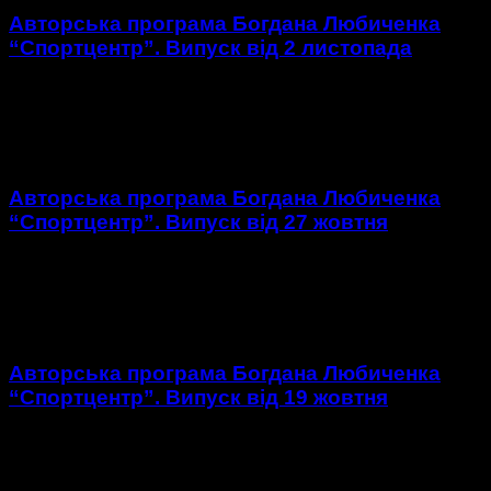
Авторська програма Богдана Любиченка
“Спортцентр”. Випуск від 2 листопада
https://youtu.be/gn9PfgGR0SE 1. Огляд матчу 10 туру ЧУ з
футболу у першій лізі Агробізнес – Прикарпаття. 2. Огляд
інших матчів 10 туру ЧУ з футболу у першій...
Авторська програма Богдана Любиченка
“Спортцентр”. Випуск від 27 жовтня
https://youtu.be/yZQfpJtc_Yo 1. Огляд матчу 8 туру ЧУ з
футболу у першій лізі Оболонь – Агробізнес. 2. Огляд матчу
9 туру ЧУ з футболу у першій лізі...
Авторська програма Богдана Любиченка
“Спортцентр”. Випуск від 19 жовтня
https://youtu.be/lrPc4ha3VE8 1. Огляд матчу 7 туру ЧУ з
футболу у першій лізі Гірник-Спорт – Агробізнес. 2. Огляд
матчу 7 туру ЧУ з футболу у другій...