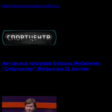
33 ПОВІДОМЛЕНЬ
0 КОМЕНТАРІ
https://www.facebook.com/dijyck
Керівник департаменту інформаційних та аналітичних
програм
Авторська програма Богдана Любиченка
“Спортцентр”. Випуск від 22 лютого
https://youtu.be/fyEXk2j_bVg 1. Огляд першого матчу ¼
фіналу Кубку України з футзалу АФФК Суми – Хмельницькі
делікатеси. 2. Огляд першого матчу ¼ фіналу Кубку України
з...