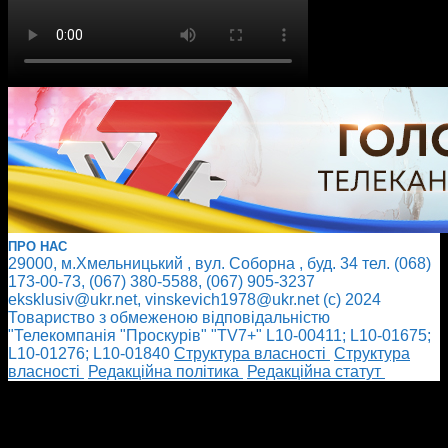
ПРО НАС
29000, м.Хмельницький , вул. Соборна , буд. 34 тел. (068)
173-00-73, (067) 380-5588, (067) 905-3237
eksklusiv@ukr.net, vinskevich1978@ukr.net (с) 2024
Товариство з обмеженою відповідальністю
"Телекомпанія "Проскурів" "TV7+" L10-00411; L10-01675;
L10-01276; L10-01840
Cтруктура власності
Cтруктура
власності
Редакційна політика
Редакційна статут