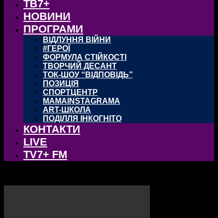
ТВ7+
НОВИНИ
ПРОГРАМИ
ВІДЛУННЯ ВІЙНИ
#ГЕРОЇ
ФОРМУЛА СТІЙКОСТІ
ТВОРЧИЙ ДЕСАНТ
ТОК-ШОУ “ВІДПОВІДЬ”
ПОЗИЦІЯ
СПОРТЦЕНТР
MAMAINSTAGRAMA
ART-ШКОЛА
ПОДІЛЛЯ ІНКОГНІТО
КОНТАКТИ
LIVE
TV7+ FM
Ведуться технічні роботи, вибачте за незручності.