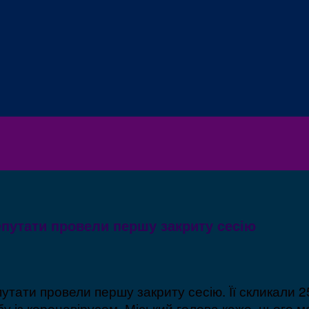
епутати провели першу закриту сесію
утати провели першу закриту сесію. Її скликали 
у із коронавірусом. Міський голова каже, цього 