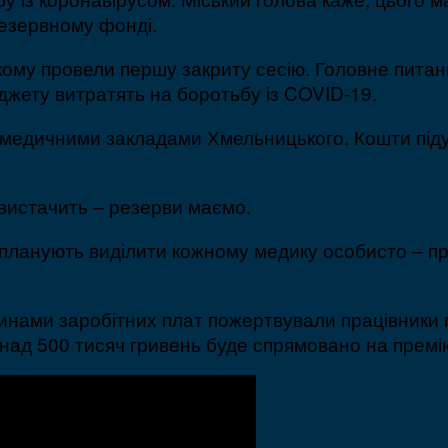
резервному фонді.
ькому провели першу закриту сесію. Головне пита
джету витратять на боротьбу із COVID-19.
 медичними закладами Хмельницького. Кошти піду
 вистачить – резерви маємо.
 планують виділити кожному медику особисто – п
тинами заробітних плат пожертвували працівники 
онад 500 тисяч гривень буде спрямовано на премію