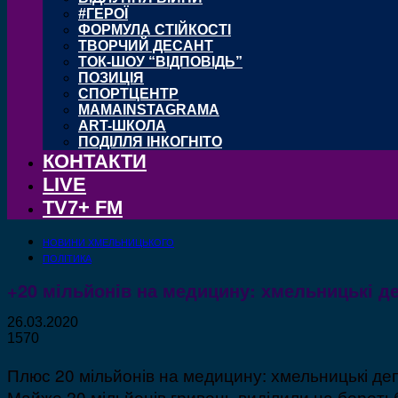
#ГЕРОЇ
ФОРМУЛА СТІЙКОСТІ
ТВОРЧИЙ ДЕСАНТ
ТОК-ШОУ “ВІДПОВІДЬ”
ПОЗИЦІЯ
СПОРТЦЕНТР
MAMAINSTAGRAMA
ART-ШКОЛА
ПОДІЛЛЯ ІНКОГНІТО
КОНТАКТИ
LIVE
TV7+ FM
НОВИНИ ХМЕЛЬНИЦЬКОГО
ПОЛІТИКА
+20 мільйонів на медицину: хмельницькі д
26.03.2020
1570
Плюс 20 мільйонів на медицину: хмельницькі деп
Майже 20 мільйонів гривень виділили на боротьб