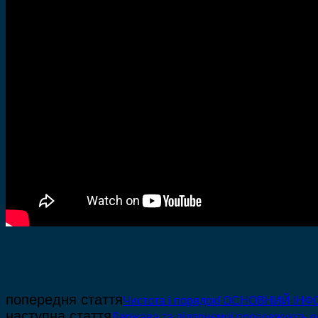
попередня стаття
Чистота і порядок! ОСНОВНИЙ ІНФ
наступна стаття
Держава та підприємці продовжують о