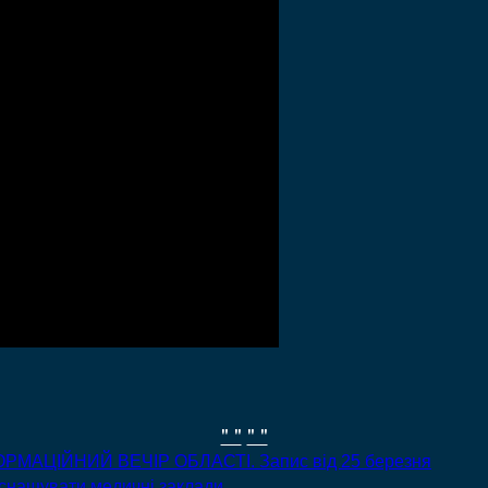
" "
" "
ОРМАЦІЙНИЙ ВЕЧІР ОБЛАСТІ. Запис від 25 березня
снащувати медичні заклади