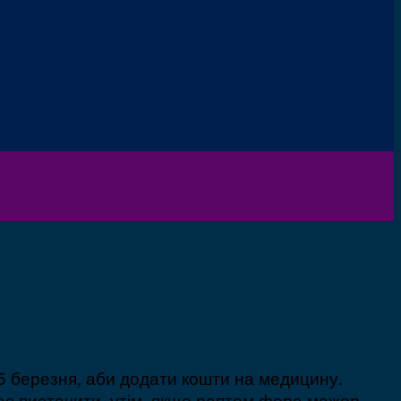
25 березня, аби додати кошти на медицину.
має вистачити, утім, якщо раптом форс-мажор –