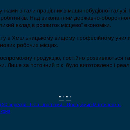
ками вітали працівників машинобудівної галузі. 
ч робітників. Над виконанням державно-оборонно
икий вклад в розвиток місцевої економіки.
світу в Хмельницькому вищому професійному учил
 нових робочих місцях.
оспроможну продукцію, постійно розвиваються т
ки. Лише за поточний рік було виготовлено і реал
" "
" "
ід 20 вересня . Гість програми – Володимир Мартиненко .
ікона