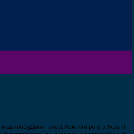
 машинобудівної галузі. Кожного року в Україні
тійно розвивається, виходить на європейський