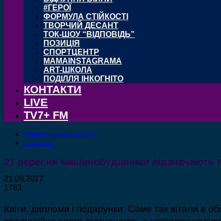
#ГЕРОЇ
ФОРМУЛА СТІЙКОСТІ
ТВОРЧИЙ ДЕСАНТ
ТОК-ШОУ “ВІДПОВІДЬ”
ПОЗИЦІЯ
СПОРТЦЕНТР
MAMAINSTAGRAMA
ART-ШКОЛА
ПОДІЛЛЯ ІНКОГНІТО
КОНТАКТИ
LIVE
TV7+ FM
НОВИНИ ХМЕЛЬНИЦЬКОГО
СОЦІАЛЬНІ
21 вересня машинобудівники відзначають 
21.09.2017
1783
Квіти, дипломи і подарунки. Саме так вітали в об
професійне свято відзначають в четверту неділ