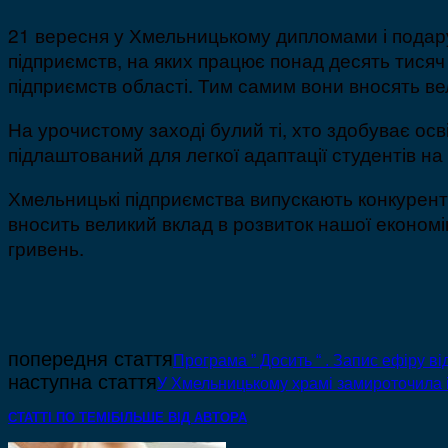
21 вересня у Хмельницькому дипломами і подарун
підприємств, на яких працює понад десять тися
підприємств області. Тим самим вони вносять вел
На урочистому заході булий ті, хто здобуває о
підлаштований для легкої адаптації студентів на
Хмельницькі підприємства випускають конкурент
вносить великий вклад в розвиток нашої економі
гривень.
попередня стаття
Програма ” Досить “ . Запис ефіру в
наступна стаття
У Хмельницькому храмі замироточила 
СТАТТІ ПО ТЕМІ
БІЛЬШЕ ВІД АВТОРА