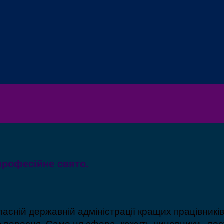
професійне свято.
ласній державній адміністрації кращих працівників
ю вересня. Саме ця сфера, кажуть чиновники, пос