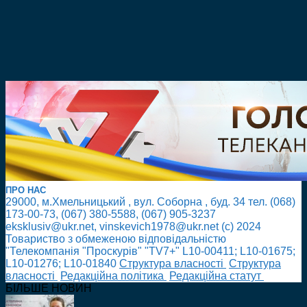
ПРО НАС
29000, м.Хмельницький , вул. Соборна , буд. 34 тел. (068)
173-00-73, (067) 380-5588, (067) 905-3237
eksklusiv@ukr.net, vinskevich1978@ukr.net (с) 2024
Товариство з обмеженою відповідальністю
"Телекомпанія "Проскурів" "TV7+" L10-00411; L10-01675;
L10-01276; L10-01840
Cтруктура власності
Cтруктура
власності
Редакційна політика
Редакційна статут
БІЛЬШЕ НОВИН