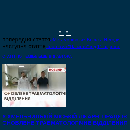
" "
" "
попередня стаття
«Метаморфози» Бориса Негоди.
наступна стаття
Програма “На межі” від 15 червня.
СТАТТІ ПО ТЕМІ
БІЛЬШЕ ВІД АВТОРА
У ХМЕЛЬНИЦЬКІЙ МІСЬКІЙ ЛІКАРНІ ПРАЦЮЄ
ОНОВЛЕНЕ ТРАВМАТОЛОГІЧНЕ ВІДДІЛЕННЯ