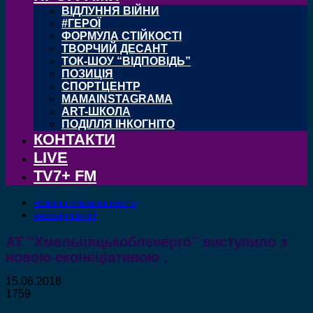
ВІДЛУННЯ ВІЙНИ
#ГЕРОЇ
ФОРМУЛА СТІЙКОСТІ
ТВОРЧИЙ ДЕСАНТ
ТОК-ШОУ “ВІДПОВІДЬ”
ПОЗИЦІЯ
СПОРТЦЕНТР
MAMAINSTAGRAMA
ART-ШКОЛА
ПОДІЛЛЯ ІНКОГНІТО
КОНТАКТИ
LIVE
TV7+ FM
НОВИНИ ХМЕЛЬНИЦЬКОГО
ХМЕЛЬНИЦЬКИЙ
АТ “Хмельницькобленерго” виступило з
новою екоініціативою .
15.06.2018
1759