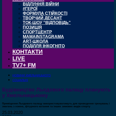
ВІДЛУННЯ ВІЙНИ
#ГЕРОЇ
ФОРМУЛА СТІЙКОСТІ
ТВОРЧИЙ ДЕСАНТ
ТОК-ШОУ “ВІДПОВІДЬ”
ПОЗИЦІЯ
СПОРТЦЕНТР
MAMAINSTAGRAMA
ART-ШКОЛА
ПОДІЛЛЯ ІНКОГНІТО
КОНТАКТИ
LIVE
TV7+ FM
НОВИНИ ХМЕЛЬНИЦЬКОГО
СОЦІАЛЬНІ
Будівництво Льодового палацу планують
у Хмельницькому
Приміщення Льодового палацу використовуватимуть для проведення тренувань і
змагань з хокею, фігурного катання та інших зимових видів спорту
25.03.2020