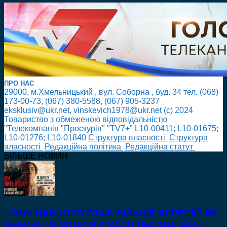
ПРО НАС
29000, м.Хмельницький , вул. Соборна , буд. 34 тел. (068)
173-00-73, (067) 380-5588, (067) 905-3237
eksklusiv@ukr.net, vinskevich1978@ukr.net (с) 2024
Товариство з обмеженою відповідальністю
"Телекомпанія "Проскурів" "TV7+" L10-00411; L10-01675;
L10-01276; L10-01840
Cтруктура власності
Cтруктура
власності
Редакційна політика
Редакційна статут
БІЛЬШЕ НОВИН
ЧОМУ НАВКОЛО СТАЄ БІЛЬШЕ АГРЕСІЇ? ЯК
ЗБЕРЕГТИ СПОКІЙ У СУСПІЛЬСТВІ, ЩО...