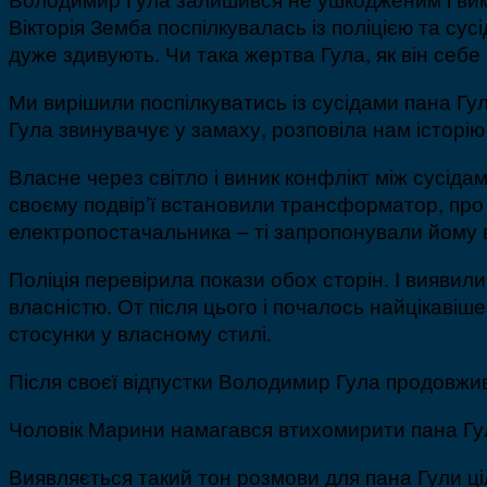
Вікторія Земба поспілкувалась із поліцією та су
дуже здивують. Чи така жертва Гула, як він себе
Ми вирішили поспілкуватись із сусідами пана Гул
Гула звинувачує у замаху, розповіла нам історію
Власне через світло і виник конфлікт між сусідам
своєму подвір’ї встановили трансформатор, про щ
електропостачальника – ті запропонували йому в
Поліція перевірила покази обох сторін. І виявил
власністю. От після цього і почалось найцікавіш
стосунки у власному стилі.
Після своєї відпустки Володимир Гула продовжив
Чоловік Марини намагався втихомирити пана Гулу
Виявляється такий тон розмови для пана Гули ціл