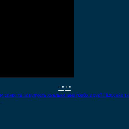
" "
" "
 ринку та чи купують хмельничани гриби з рук? Підсумки ти
 .