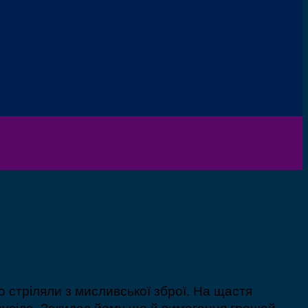
 стріляли з мисливської зброї. На щастя
сусіда. Закидає йому ще й вимагання грошей.