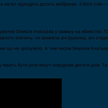
на загал підходить досить вибірково. З його слів
нуватив Олексія Ігнатьєва у замаху на вбивство. П
званого злочину, не виявила ані рушниці, ані слідів
Поки що не зрозуміло. А тим часом Мирина Ігнатьє
ту мають бути розглянуті впродовж десяти днів. Т