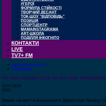
#ГЕРОЇ
ФОРМУЛА СТІЙКОСТІ
ТВОРЧИЙ ДЕСАНТ
ТОК-ШОУ “ВІДПОВІДЬ”
ПОЗИЦІЯ
СПОРТЦЕНТР
MAMAINSTAGRAMA
ART-ШКОЛА
ПОДІЛЛЯ ІНКОГНІТО
КОНТАКТИ
LIVE
TV7+ FM
НОВИНИ ХМЕЛЬНИЦЬКОГО
ХМЕЛЬНИЦЬКИЙ
Чи така жертва Гула, як він себе позиціону
23.07.2018
3832
Замах на життя колишнього директора палацу тво
Володимир Гула залишився не ушкодженим і вима