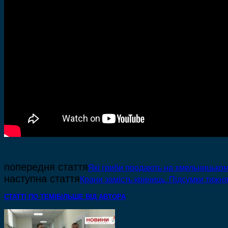
попередня стаття
Які гриби продають на хмельницькому
наступна стаття
Крани замість криниць. Підсумки тижня
СТАТТІ ПО ТЕМІ
БІЛЬШЕ ВІД АВТОРА