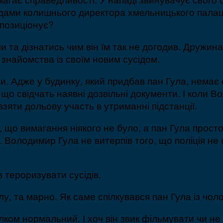
сідами колишнього директора хмельницького палацу
 позиціонує?
и та дізнатись чим він їм так не догодив. Дружин
 знайомства із своїм новим сусідом.
и. Адже у будинку, який придбав пан Гула, немає ел
о свідчать наявні дозвільні документи. І коли В
зяти дольову участь в утриманні підстанції.
и, що вимагання ніякого не було, а пан Гула про
е. Володимир Гула не витерпів того, що поліція не
 тероризувати сусідів.
, та марно. Як саме спілкувався пан Гула із чол
ком нормальний. І хоч він звик фільмувати чи не 