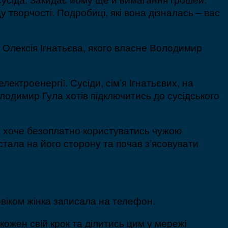
 творчості. Подробиці, які вона дізналась – вас
а Олексія Ігнатьєва, якого власне Володимир
ектроенергії. Сусіди, сім’я Ігнатьєвих, на
олодимир Гула хотів підключитись до сусідського
сто хоче безоплатно користуватись чужою
 стала на його сторону та почав з’ясовувати
овіком жінка записала на телефон.
кожен свій крок та ділитись цим у мережі