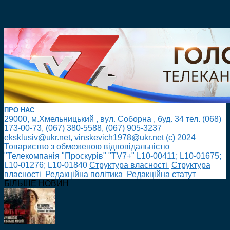
ПРО НАС
29000, м.Хмельницький , вул. Соборна , буд. 34 тел. (068)
173-00-73, (067) 380-5588, (067) 905-3237
eksklusiv@ukr.net, vinskevich1978@ukr.net (с) 2024
Товариство з обмеженою відповідальністю
"Телекомпанія "Проскурів" "TV7+" L10-00411; L10-01675;
L10-01276; L10-01840
Cтруктура власності
Cтруктура
власності
Редакційна політика
Редакційна статут
БІЛЬШЕ НОВИН