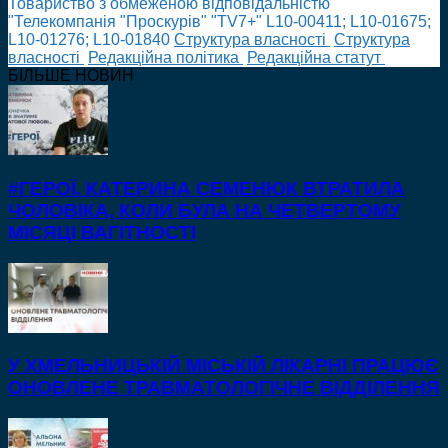
Товариство з обмеженою відповідальністю
"Телекомпанія "Проскурів" "TV7+" L10-00411; L10-01675;
L10-01276; L10-01840
Cтруктура власності
Cтруктура
власності
Редакційна політика
Редакційна статут
БІЛЬШЕ НОВИН
#ГЕРОЇ. КАТЕРИНА СЕМЕНЮК ВТРАТИЛА
ЧОЛОВІКА, КОЛИ БУЛА НА ЧЕТВЕРТОМУ
МІСЯЦІ ВАГІТНОСТІ
У ХМЕЛЬНИЦЬКІЙ МІСЬКІЙ ЛІКАРНІ ПРАЦЮЄ
ОНОВЛЕНЕ ТРАВМАТОЛОГІЧНЕ ВІДДІЛЕННЯ