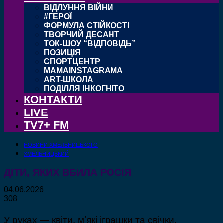
ВІДЛУННЯ ВІЙНИ
#ГЕРОЇ
ФОРМУЛА СТІЙКОСТІ
ТВОРЧИЙ ДЕСАНТ
ТОК-ШОУ “ВІДПОВІДЬ”
ПОЗИЦІЯ
СПОРТЦЕНТР
MAMAINSTAGRAMA
ART-ШКОЛА
ПОДІЛЛЯ ІНКОГНІТО
КОНТАКТИ
LIVE
TV7+ FM
НОВИНИ ХМЕЛЬНИЦЬКОГО
ХМЕЛЬНИЦЬКИЙ
ДІТИ, ЯКИХ ВБИЛА РОСІЯ
04.06.2026
308
У руках — квіти, м’які іграшки та свічки.