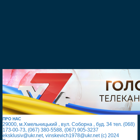
ПРО НАС
29000, м.Хмельницький , вул. Соборна , буд. 34 тел. (068)
173-00-73, (067) 380-5588, (067) 905-3237
eksklusiv@ukr.net, vinskevich1978@ukr.net (с) 2024