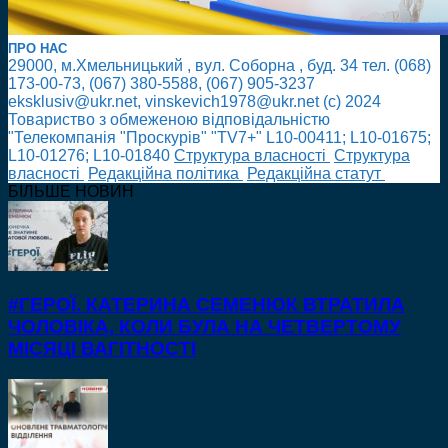
ПРО НАС
29000, м.Хмельницький , вул. Соборна , буд. 34 тел. (068)
173-00-73, (067) 380-5588, (067) 905-3237
eksklusiv@ukr.net, vinskevich1978@ukr.net (с) 2024
Товариство з обмеженою відповідальністю
"Телекомпанія "Проскурів" "TV7+" L10-00411; L10-01675;
L10-01276; L10-01840
Cтруктура власності
Cтруктура
власності
Редакційна політика
Редакційна статут
БІЛЬШЕ НОВИН
#ГЕРОЇ. КАТЕРИНА СЕМЕНЮК ВТРАТИЛА
ЧОЛОВІКА, КОЛИ БУЛА НА ЧЕТВЕРТОМУ
МІСЯЦІ ВАГІТНОСТІ