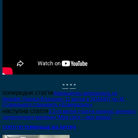
" "
" "
попередня стаття
Хмельничан запрошують на
бенефіс Лариси Власенко. 11 квітня в ХОАМДТ ім. М.
Старицького станцюють «Есмеральду»
наступна стаття
З 2-го квітня стартує конкурс дитячого
патріотичного малюнку “Моя сім’я – моя країна”
СТАТТІ ПО ТЕМІ
БІЛЬШЕ ВІД АВТОРА