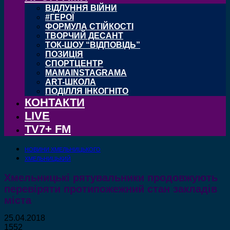
ВІДЛУННЯ ВІЙНИ
#ГЕРОЇ
ФОРМУЛА СТІЙКОСТІ
ТВОРЧИЙ ДЕСАНТ
ТОК-ШОУ “ВІДПОВІДЬ”
ПОЗИЦІЯ
СПОРТЦЕНТР
MAMAINSTAGRAMA
ART-ШКОЛА
ПОДІЛЛЯ ІНКОГНІТО
КОНТАКТИ
LIVE
TV7+ FM
НОВИНИ ХМЕЛЬНИЦЬКОГО
ХМЕЛЬНИЦЬКИЙ
Хмельницькі рятувальники продовжують
перевіряти протипожежний стан закладів
міста
25.04.2018
1552