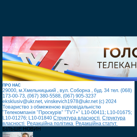
ПРО НАС
29000, м.Хмельницький , вул. Соборна , буд. 34 тел. (068)
173-00-73, (067) 380-5588, (067) 905-3237
eksklusiv@ukr.net, vinskevich1978@ukr.net (с) 2024
Товариство з обмеженою відповідальністю
"Телекомпанія "Проскурів" "TV7+" L10-00411; L10-01675;
L10-01276; L10-01840
Cтруктура власності
Cтруктура
власності
Редакційна політика
Редакційна статут
БІЛЬШЕ НОВИН