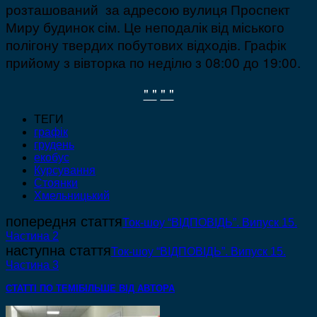
розташований за адресою вулиця Проспект
Миру будинок сім. Це неподалік від міського
полігону твердих побутових відходів. Графік
прийому з вівторка по неділю з 08:00 до 19:00.
" "
" "
ТЕГИ
графік
грудень
екобус
Курсування
Стоянки
Хмельницький
попередня стаття
Ток-шоу “ВІДПОВІДЬ”. Випуск 15.
Частина 2
наступна стаття
Ток-шоу “ВІДПОВІДЬ”. Випуск 15.
Частина 3
СТАТТІ ПО ТЕМІ
БІЛЬШЕ ВІД АВТОРА