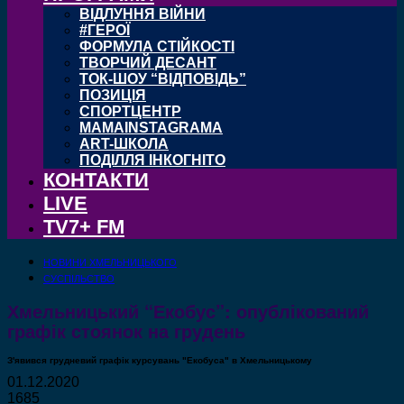
ВІДЛУННЯ ВІЙНИ
#ГЕРОЇ
ФОРМУЛА СТІЙКОСТІ
ТВОРЧИЙ ДЕСАНТ
ТОК-ШОУ “ВІДПОВІДЬ”
ПОЗИЦІЯ
СПОРТЦЕНТР
MAMAINSTAGRAMA
ART-ШКОЛА
ПОДІЛЛЯ ІНКОГНІТО
КОНТАКТИ
LIVE
TV7+ FM
НОВИНИ ХМЕЛЬНИЦЬКОГО
СУСПІЛЬСТВО
Хмельницький “Екобус”: опублікований
графік стоянок на грудень
З'явився грудневий графік курсувань "Екобуса" в Хмельницькому
01.12.2020
1685