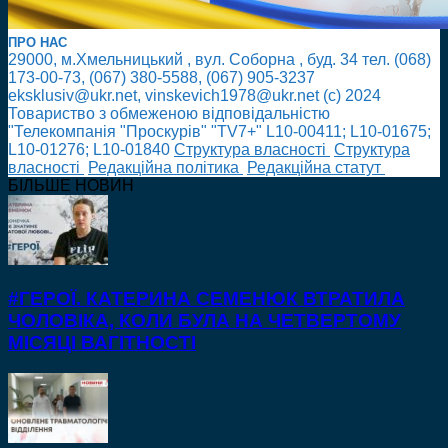
ПРО НАС
29000, м.Хмельницький , вул. Соборна , буд. 34 тел. (068)
173-00-73, (067) 380-5588, (067) 905-3237
eksklusiv@ukr.net, vinskevich1978@ukr.net (с) 2024
Товариство з обмеженою відповідальністю
"Телекомпанія "Проскурів" "TV7+" L10-00411; L10-01675;
L10-01276; L10-01840
Cтруктура власності
Cтруктура
власності
Редакційна політика
Редакційна статут
БІЛЬШЕ НОВИН
#ГЕРОЇ. КАТЕРИНА СЕМЕНЮК ВТРАТИЛА
ЧОЛОВІКА, КОЛИ БУЛА НА ЧЕТВЕРТОМУ
МІСЯЦІ ВАГІТНОСТІ