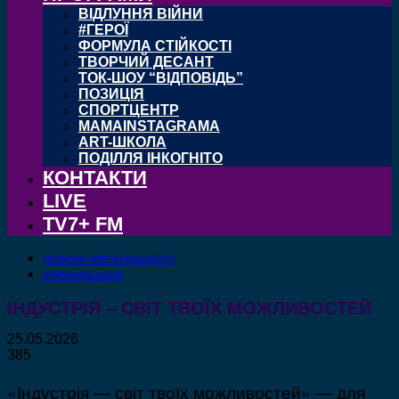
ВІДЛУННЯ ВІЙНИ
#ГЕРОЇ
ФОРМУЛА СТІЙКОСТІ
ТВОРЧИЙ ДЕСАНТ
ТОК-ШОУ “ВІДПОВІДЬ”
ПОЗИЦІЯ
СПОРТЦЕНТР
MAMAINSTAGRAMA
ART-ШКОЛА
ПОДІЛЛЯ ІНКОГНІТО
КОНТАКТИ
LIVE
TV7+ FM
НОВИНИ ХМЕЛЬНИЦЬКОГО
ХМЕЛЬНИЦЬКИЙ
ІНДУСТРІЯ – СВІТ ТВОЇХ МОЖЛИВОСТЕЙ
25.05.2026
385
«Індустрія — світ твоїх можливостей» — для