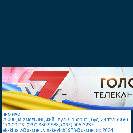
ПРО НАС
29000, м.Хмельницький , вул. Соборна , буд. 34 тел. (068)
173-00-73, (067) 380-5588, (067) 905-3237
eksklusiv@ukr.net, vinskevich1978@ukr.net (с) 2024