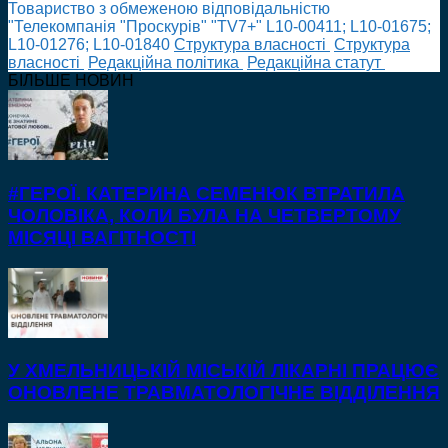
Товариство з обмеженою відповідальністю
"Телекомпанія "Проскурів" "TV7+" L10-00411; L10-01675;
L10-01276; L10-01840
Cтруктура власності
Cтруктура
власності
Редакційна політика
Редакційна статут
БІЛЬШЕ НОВИН
#ГЕРОЇ. КАТЕРИНА СЕМЕНЮК ВТРАТИЛА
ЧОЛОВІКА, КОЛИ БУЛА НА ЧЕТВЕРТОМУ
МІСЯЦІ ВАГІТНОСТІ
У ХМЕЛЬНИЦЬКІЙ МІСЬКІЙ ЛІКАРНІ ПРАЦЮЄ
ОНОВЛЕНЕ ТРАВМАТОЛОГІЧНЕ ВІДДІЛЕННЯ