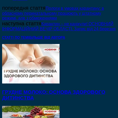
попередня стаття
Пологи в умовах карантину: в
обласному перинатальному працюють у штатному
режимі, але з обмеженнями
наступна стаття
Карантин – не канікули! ОСНОВНИЙ
ІНФОРМАЦІЙНИЙ ВЕЧІР ОБЛАСТІ. Запис від 24 березня
СТАТТІ ПО ТЕМІ
БІЛЬШЕ ВІД АВТОРА
ГРУДНЕ МОЛОКО: ОСНОВА ЗДОРОВОГО
ДИТИНСТВА