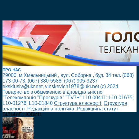
ПРО НАС
29000, м.Хмельницький , вул. Соборна , буд. 34 тел. (068)
173-00-73, (067) 380-5588, (067) 905-3237
eksklusiv@ukr.net, vinskevich1978@ukr.net (с) 2024
Товариство з обмеженою відповідальністю
"Телекомпанія "Проскурів" "TV7+" L10-00411; L10-01675;
L10-01276; L10-01840
Cтруктура власності
Cтруктура
власності
Редакційна політика
Редакційна статут
БІЛЬШЕ НОВИН