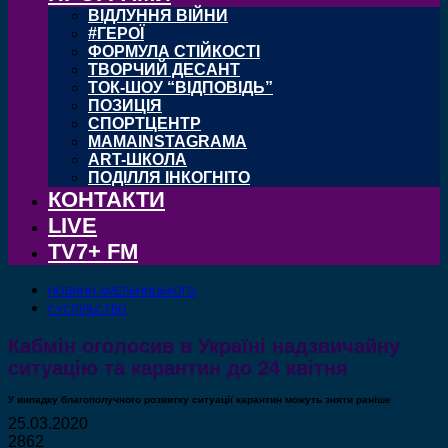
ВІДЛУННЯ ВІЙНИ
#ГЕРОЇ
ФОРМУЛА СТІЙКОСТІ
ТВОРЧИЙ ДЕСАНТ
ТОК-ШОУ “ВІДПОВІДЬ”
ПОЗИЦІЯ
СПОРТЦЕНТР
MAMAINSTAGRAMA
ART-ШКОЛА
ПОДІЛЛЯ ІНКОГНІТО
КОНТАКТИ
LIVE
TV7+ FM
НОВИНИ ХМЕЛЬНИЦЬКОГО
СУСПІЛЬСТВО
Кабмін оголосив в Україні надзвичайну
ситуацію та карантин до 24 квітня
У випадку благополучного розвитку ситуації карантин можуть зняти раніше
25.03.2020
2862