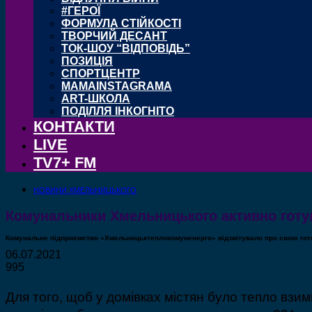
#ГЕРОЇ
ФОРМУЛА СТІЙКОСТІ
ТВОРЧИЙ ДЕСАНТ
ТОК-ШОУ “ВІДПОВІДЬ”
ПОЗИЦІЯ
СПОРТЦЕНТР
MAMAINSTAGRAMA
ART-ШКОЛА
ПОДІЛЛЯ ІНКОГНІТО
КОНТАКТИ
LIVE
TV7+ FM
НОВИНИ ХМЕЛЬНИЦЬКОГО
Комунальники Хмельницького активно готу
Комунальне підприємство «Хмельницьктеплокомуненерго» відзвітувало про свою гот
06.07.2021
995
Для того, щоб у домівках містян було тепло вз