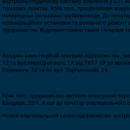
внутрішньобудинкову систему опалення у 291 жи
теплових пунктах. Крім того, працівниками кому
попередньо ізольовані трубопроводи. До початк
когенераційних установок та розпочато ремонт 
підприємства. Відремонтовано також і покрівлі 
Завдяки Інвестиційній програмі підприємства, з
12 та вул.Народної волі, 1А від ТК17-19 до вріз
Перемоги, 12 та по вул. Зарічанській, 24.
Крім того, підприємство провело електронні торг
Бандери, 32/1. А ще до початку опалювального с
Новий опалювальний сезон підприємство зустріне