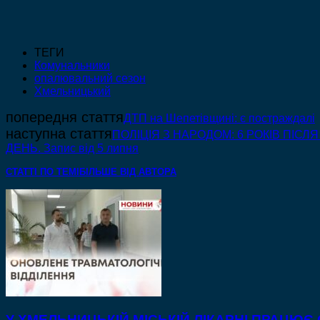
ТЕГИ
Комунальники
опалювальний сезон
Хмельницький
попередня стаття
ДТП на Шепетівщині: є постраждалі
наступна стаття
ПОЛІЦІЯ З НАРОДОМ: 6 РОКІВ ПІС
ДЕНЬ. Запис від 5 липня
СТАТТІ ПО ТЕМІ
БІЛЬШЕ ВІД АВТОРА
У ХМЕЛЬНИЦЬКІЙ МІСЬКІЙ ЛІКАРНІ ПРАЦЮЄ