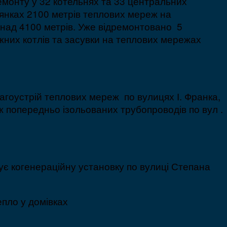
монту у 32 котельнях та 33 центральних
лянках 2100 метрів теплових мереж на
над 4100 метрів. Уже відремонтовано 5
жних котлів та засувки на теплових мережах
агоустрій теплових мереж по вулицях І. Франка,
аж попередньо ізольованих трубопроводів по вул .
тує когенераційну установку по вулиці Степана
епло у домівках