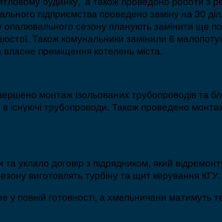
тловому будинку, а також проведоно роботи з ре
нального підприємства проведено заміну на 30 ді
у опалювального сезону планують замінити ще по
шостої. Також комунальники замінили 6 малопоту
та власне приміщення котелень міста.
авершено монтаж ізольованих трубопроводів та бл
ки в існуючі трубопроводи. Також проведено монт
и та уклало договір з підрядником, який відремон
езону виготовлять турбіну та щит керування КГУ.
 у повній готовності, а хмельничани матимуть т