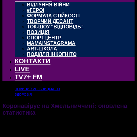
ВІДЛУННЯ ВІЙНИ
#ГЕРОЇ
ФОРМУЛА СТІЙКОСТІ
ТВОРЧИЙ ДЕСАНТ
ТОК-ШОУ “ВІДПОВІДЬ”
ПОЗИЦІЯ
СПОРТЦЕНТР
MAMAINSTAGRAMA
ART-ШКОЛА
ПОДІЛЛЯ ІНКОГНІТО
КОНТАКТИ
LIVE
TV7+ FM
НОВИНИ ХМЕЛЬНИЦЬКОГО
ЗДОРОВ'Я
Коронавірус на Хмельниччині: оновлена
статистика
Міськрада Хмельницького опублікувала оновлену статистику по коронавірусу
станом на ранок 17 грудня
17.12.2020