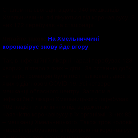
Станом на сьогодні відомо 940 мешканців
Хмельниччини, які лікуються від коронавірусу. З
них 172 перебуває на стаціонарі.
Читайте також:
На Хмельниччині
коронавірус знову йде вгору
Так, в інфекційній лікарні наразі перебуває 123
хворих, п’ятеро з яких – діти. За останню добу
четверо громадян були госпіталізовані, двоє з
яких з діагнозом COVID-19. Усі четверо
мешканці обласного центру. Загалом в
інфекційній лікарні Хмельницького перебуває
102 пацієнти з клінічно підтвердженою
наявністю коронавірусу в їх організмі. З них 82
– мешканці Хмельницького. Також троє чоловік
наразі перебувають із підозрою на коронавірус.
З них двоє теж з Хмельницького.