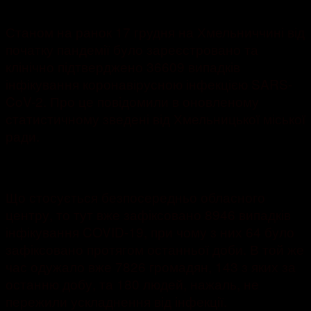
2495
Станом на ранок 17 грудня на Хмельниччині від
початку пандемії було зареєстровано та
клінічно підтверджено 36609 випадків
інфікування коронавірусною інфекцією SARS-
CoV-2. Про це повідомили в оновленому
статистичному зведені від Хмельницької міської
ради.
Що стосується безпосередньо обласного
центру, то тут вже зафіксовано 8946 випадків
інфікування COVID-19, при чому з них 64 було
зафіксовано протягом останньої доби. В той же
час одужало вже 7826 громадян, 143 з яких за
останню добу, та 180 людей, нажаль, не
пережили ускладнення від інфекції.