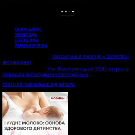
" "
" "
ТЕГИ
коронавірус
міськрада
статистика
Хмельниччина
попередня стаття
Укрзалізниця проведе у Шепетівці
експеримент
наступна стаття
Учні Вовковинецької ЗОШ-інтернату
отримали подарунки від благодійників
СТАТТІ ПО ТЕМІ
БІЛЬШЕ ВІД АВТОРА