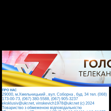
ПРО НАС
29000, м.Хмельницький , вул. Соборна , буд. 34 тел. (068)
173-00-73, (067) 380-5588, (067) 905-3237
eksklusiv@ukr.net, vinskevich1978@ukr.net (с) 2024
Товариство з обмеженою відповідальністю