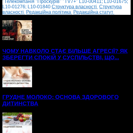
"Телекомпанія "Проскурів" "TV7+" L10-00411; L10-01675;
L10-01276; L10-01840
Cтруктура власності
Cтруктура
власності
Редакційна політика
Редакційна статут
БІЛЬШЕ НОВИН
ЧОМУ НАВКОЛО СТАЄ БІЛЬШЕ АГРЕСІЇ? ЯК
ЗБЕРЕГТИ СПОКІЙ У СУСПІЛЬСТВІ, ЩО...
ГРУДНЕ МОЛОКО: ОСНОВА ЗДОРОВОГО
ДИТИНСТВА