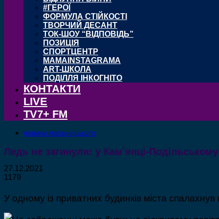
#ГЕРОЇ
ФОРМУЛА СТІЙКОСТІ
ТВОРЧИЙ ДЕСАНТ
ТОК-ШОУ “ВІДПОВІДЬ”
ПОЗИЦІЯ
СПОРТЦЕНТР
MAMAINSTAGRAMA
ART-ШКОЛА
ПОДІЛЛЯ ІНКОГНІТО
КОНТАКТИ
LIVE
TV7+ FM
НОВИНИ ХМЕЛЬНИЦЬКОГО
Ледь не загинули: у Кам’янці-Подільсько
27.12.2021
1179
У одному із приватних будинків міста спалахнув