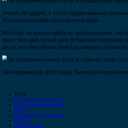
Учора, 26 грудня, о 13:53 надзвичайники отрима
Усередині домівки знаходилися люди.
Миттєво на виклик прибули і рятувальники, і міс
якого виходив густий дим. В будинку перебували 
де на них вже чекала бригада швидкої допомоги.
За інформацією ДСНСівців, ймовірною причиною
ТЕГИ
врятували двох бабусь
горів житловий будинок
ДСНС
Кам'янець-Подільський
пожежа
рятувальники