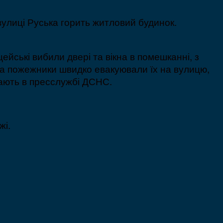
вулиці Руська горить житловий будинок.
ейські вибили двері та вікна в помешканні, з
і та пожежники швидко евакуювали їх на вулицю,
дають в пресслужбі ДСНС.
жі.