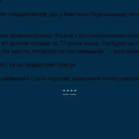
ли повідомлення, що у Кам’янці-Подільському по 
цеві правоохоронці. “Разом з рятувальниками поліц
47-річний чоловік та 77-річна жінка. Поліцейськ
 На щастя, потерпілі не постраждали”, – розпові
 займання стало коротке замкнення електромере
" "
" "