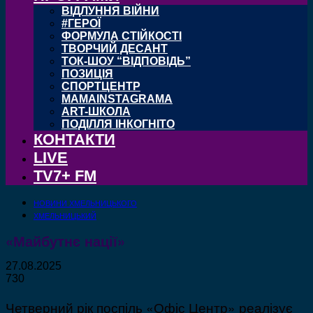
ВІДЛУННЯ ВІЙНИ
#ГЕРОЇ
ФОРМУЛА СТІЙКОСТІ
ТВОРЧИЙ ДЕСАНТ
ТОК-ШОУ “ВІДПОВІДЬ”
ПОЗИЦІЯ
СПОРТЦЕНТР
MAMAINSTAGRAMA
ART-ШКОЛА
ПОДІЛЛЯ ІНКОГНІТО
КОНТАКТИ
LIVE
TV7+ FM
НОВИНИ ХМЕЛЬНИЦЬКОГО
ХМЕЛЬНИЦЬКИЙ
«Майбутнє нації»
27.08.2025
730
Четверний рік поспіль «Офіс Центр» реалізує