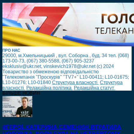
ПРО НАС
29000, м.Хмельницький , вул. Соборна , буд. 34 тел. (068)
173-00-73, (067) 380-5588, (067) 905-3237
eksklusiv@ukr.net, vinskevich1978@ukr.net (с) 2024
Товариство з обмеженою відповідальністю
"Телекомпанія "Проскурів" "TV7+" L10-00411; L10-01675;
L10-01276; L10-01840
Cтруктура власності
Cтруктура
власності
Редакційна політика
Редакційна статут
БІЛЬШЕ НОВИН
#ГЕРОЇ. КАТЕРИНА СЕМЕНЮК ВТРАТИЛА
ЧОЛОВІКА, КОЛИ БУЛА НА ЧЕТВЕРТОМУ