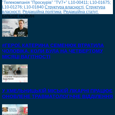
"Телекомпанія "Проскурів" "TV7+" L10-00411; L10-01675;
L10-01276; L10-01840
Cтруктура власності
Cтруктура
власності
Редакційна політика
Редакційна статут
БІЛЬШЕ НОВИН
#ГЕРОЇ. КАТЕРИНА СЕМЕНЮК ВТРАТИЛА
ЧОЛОВІКА, КОЛИ БУЛА НА ЧЕТВЕРТОМУ
МІСЯЦІ ВАГІТНОСТІ
У ХМЕЛЬНИЦЬКІЙ МІСЬКІЙ ЛІКАРНІ ПРАЦЮЄ
ОНОВЛЕНЕ ТРАВМАТОЛОГІЧНЕ ВІДДІЛЕННЯ