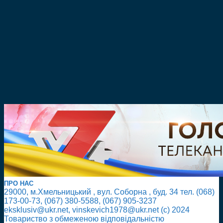
ПРО НАС
29000, м.Хмельницький , вул. Соборна , буд. 34 тел. (068)
173-00-73, (067) 380-5588, (067) 905-3237
eksklusiv@ukr.net, vinskevich1978@ukr.net (с) 2024
Товариство з обмеженою відповідальністю