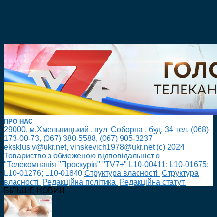
ПРО НАС
29000, м.Хмельницький , вул. Соборна , буд. 34 тел. (068)
173-00-73, (067) 380-5588, (067) 905-3237
eksklusiv@ukr.net, vinskevich1978@ukr.net (с) 2024
Товариство з обмеженою відповідальністю
"Телекомпанія "Проскурів" "TV7+" L10-00411; L10-01675;
L10-01276; L10-01840
Cтруктура власності
Cтруктура
власності
Редакційна політика
Редакційна статут
БІЛЬШЕ НОВИН