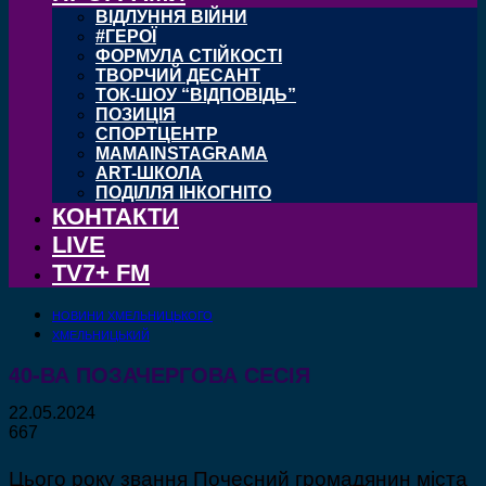
ВІДЛУННЯ ВІЙНИ
#ГЕРОЇ
ФОРМУЛА СТІЙКОСТІ
ТВОРЧИЙ ДЕСАНТ
ТОК-ШОУ “ВІДПОВІДЬ”
ПОЗИЦІЯ
СПОРТЦЕНТР
MAMAINSTAGRAMA
ART-ШКОЛА
ПОДІЛЛЯ ІНКОГНІТО
КОНТАКТИ
LIVE
TV7+ FM
НОВИНИ ХМЕЛЬНИЦЬКОГО
ХМЕЛЬНИЦЬКИЙ
40-ВА ПОЗАЧЕРГОВА СЕСІЯ
22.05.2024
667
Цього року звання Почесний громадянин міста