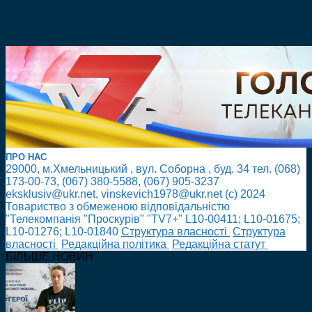
ПРО НАС
29000, м.Хмельницький , вул. Соборна , буд. 34 тел. (068)
173-00-73, (067) 380-5588, (067) 905-3237
eksklusiv@ukr.net, vinskevich1978@ukr.net (с) 2024
Товариство з обмеженою відповідальністю
"Телекомпанія "Проскурів" "TV7+" L10-00411; L10-01675;
L10-01276; L10-01840
Cтруктура власності
Cтруктура
власності
Редакційна політика
Редакційна статут
БІЛЬШЕ НОВИН