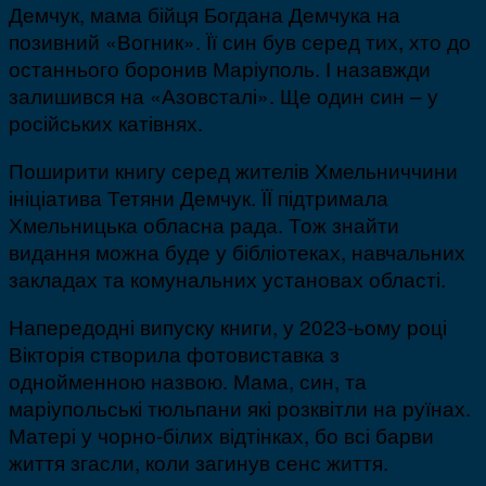
Демчук, мама бійця Богдана Демчука на
позивний «Вогник». Її син був серед тих, хто до
останнього боронив Маріуполь. І назавжди
залишився на «Азовсталі». Ще один син – у
російських катівнях.
Поширити книгу серед жителів Хмельниччини
ініціатива Тетяни Демчук. ЇЇ підтримала
Хмельницька обласна рада. Тож знайти
видання можна буде у бібліотеках, навчальних
закладах та комунальних установах області.
Напередодні випуску книги, у 2023-ьому році
Вікторія створила фотовиставка з
однойменною назвою. Мама, син, та
маріупольські тюльпани які розквітли на руїнах.
Матері у чорно-білих відтінках, бо всі барви
життя згасли, коли загинув сенс життя.