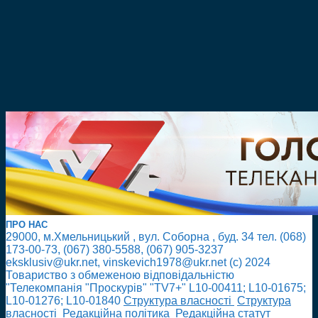
ПРО НАС
29000, м.Хмельницький , вул. Соборна , буд. 34 тел. (068)
173-00-73, (067) 380-5588, (067) 905-3237
eksklusiv@ukr.net, vinskevich1978@ukr.net (с) 2024
Товариство з обмеженою відповідальністю
"Телекомпанія "Проскурів" "TV7+" L10-00411; L10-01675;
L10-01276; L10-01840
Cтруктура власності
Cтруктура
власності
Редакційна політика
Редакційна статут