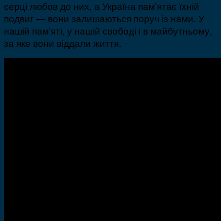
серці любов до них, а Україна пам’ятає їхній
подвиг — вони залишаються поруч із нами. У
нашій пам’яті, у нашій свободі і в майбутньому,
за яке вони віддали життя.