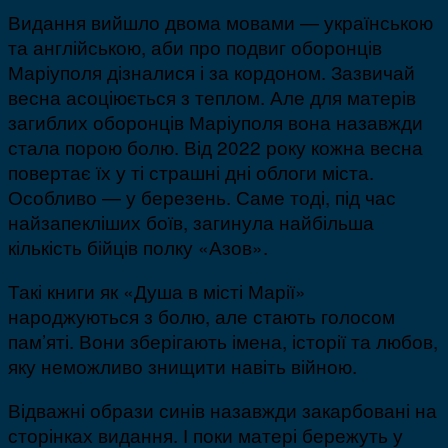
Видання вийшло двома мовами — українською
та англійською, аби про подвиг оборонців
Маріуполя дізналися і за кордоном. Зазвичай
весна асоціюється з теплом. Але для матерів
загиблих оборонців Маріуполя вона назавжди
стала порою болю. Від 2022 року кожна весна
повертає їх у ті страшні дні облоги міста.
Особливо — у березень. Саме тоді, під час
найзапекліших боїв, загинула найбільша
кількість бійців полку «Азов».
Такі книги як «Душа в місті Марії»
народжуються з болю, але стають голосом
пам’яті. Вони зберігають імена, історії та любов,
яку неможливо знищити навіть війною.
Відважні образи синів назавжди закарбовані на
сторінках видання. І поки матері бережуть у