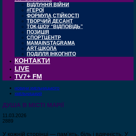
ВІДЛУННЯ ВІЙНИ
#ГЕРОЇ
ФОРМУЛА СТІЙКОСТІ
ТВОРЧИЙ ДЕСАНТ
ТОК-ШОУ “ВІДПОВІДЬ”
ПОЗИЦІЯ
СПОРТЦЕНТР
MAMAINSTAGRAMA
ART-ШКОЛА
ПОДІЛЛЯ ІНКОГНІТО
КОНТАКТИ
LIVE
TV7+ FM
НОВИНИ ХМЕЛЬНИЦЬКОГО
ХМЕЛЬНИЦЬКИЙ
ДУША В МІСТІ МАРІЇ
11.03.2026
2889
У кожній сторінці — пам’ять, біль і вдячність. У