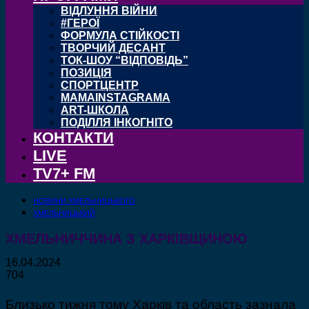
ВІДЛУННЯ ВІЙНИ
#ГЕРОЇ
ФОРМУЛА СТІЙКОСТІ
ТВОРЧИЙ ДЕСАНТ
ТОК-ШОУ “ВІДПОВІДЬ”
ПОЗИЦІЯ
СПОРТЦЕНТР
MAMAINSTAGRAMA
ART-ШКОЛА
ПОДІЛЛЯ ІНКОГНІТО
КОНТАКТИ
LIVE
TV7+ FM
НОВИНИ ХМЕЛЬНИЦЬКОГО
ХМЕЛЬНИЦЬКИЙ
ХМЕЛЬНИЧЧИНА З ХАРКІВЩИНОЮ
16.04.2024
704
Близько тижня тому Харків та область зазнала