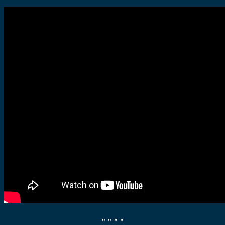
" "
" "