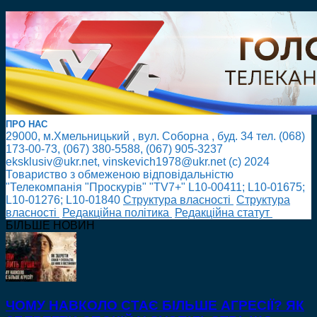
ПРО НАС
29000, м.Хмельницький , вул. Соборна , буд. 34 тел. (068)
173-00-73, (067) 380-5588, (067) 905-3237
eksklusiv@ukr.net, vinskevich1978@ukr.net (с) 2024
Товариство з обмеженою відповідальністю
"Телекомпанія "Проскурів" "TV7+" L10-00411; L10-01675;
L10-01276; L10-01840
Cтруктура власності
Cтруктура
власності
Редакційна політика
Редакційна статут
БІЛЬШЕ НОВИН
ЧОМУ НАВКОЛО СТАЄ БІЛЬШЕ АГРЕСІЇ? ЯК