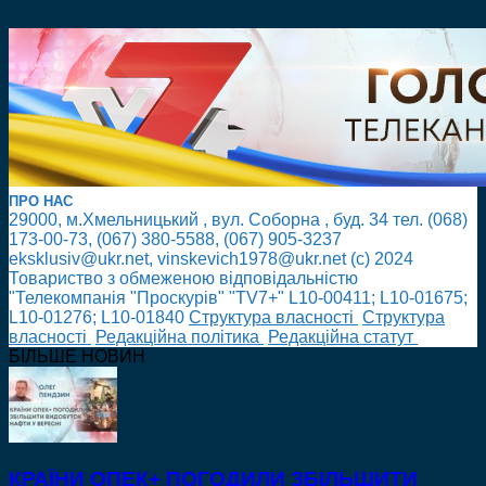
ПРО НАС
29000, м.Хмельницький , вул. Соборна , буд. 34 тел. (068)
173-00-73, (067) 380-5588, (067) 905-3237
eksklusiv@ukr.net, vinskevich1978@ukr.net (с) 2024
Товариство з обмеженою відповідальністю
"Телекомпанія "Проскурів" "TV7+" L10-00411; L10-01675;
L10-01276; L10-01840
Cтруктура власності
Cтруктура
власності
Редакційна політика
Редакційна статут
БІЛЬШЕ НОВИН
КРАЇНИ ОПЕК+ ПОГОДИЛИ ЗБІЛЬШИТИ