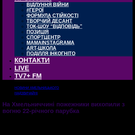
ВІДЛУННЯ ВІЙНИ
#ГЕРОЇ
ФОРМУЛА СТІЙКОСТІ
ТВОРЧИЙ ДЕСАНТ
ТОК-ШОУ “ВІДПОВІДЬ”
ПОЗИЦІЯ
СПОРТЦЕНТР
MAMAINSTAGRAMA
ART-ШКОЛА
ПОДІЛЛЯ ІНКОГНІТО
КОНТАКТИ
LIVE
TV7+ FM
НОВИНИ ХМЕЛЬНИЦЬКОГО
НАДЗВИЧАЙНІ
На Хмельниччині пожежники вихопили з
вогню 22-річного парубка
У палаючій хаті залишався молодий чоловік, який чомусь не зміг вибратися з
кімнати
19.01.2020