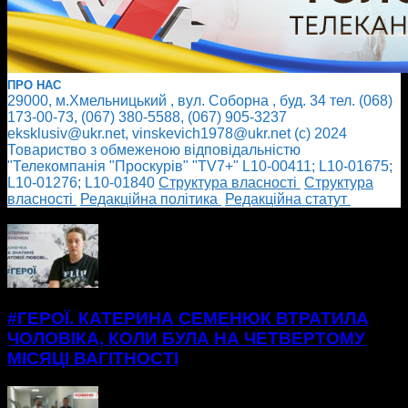
ПРО НАС
29000, м.Хмельницький , вул. Соборна , буд. 34 тел. (068)
173-00-73, (067) 380-5588, (067) 905-3237
eksklusiv@ukr.net, vinskevich1978@ukr.net (с) 2024
Товариство з обмеженою відповідальністю
"Телекомпанія "Проскурів" "TV7+" L10-00411; L10-01675;
L10-01276; L10-01840
Cтруктура власності
Cтруктура
власності
Редакційна політика
Редакційна статут
БІЛЬШЕ НОВИН
#ГЕРОЇ. КАТЕРИНА СЕМЕНЮК ВТРАТИЛА
ЧОЛОВІКА, КОЛИ БУЛА НА ЧЕТВЕРТОМУ
МІСЯЦІ ВАГІТНОСТІ