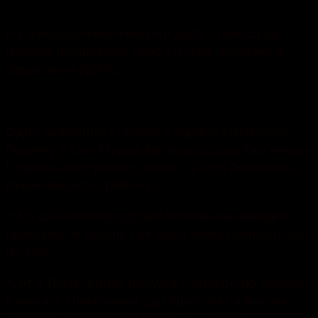
1714
На Хмельниччині минулої доби сталося дві
пожежі, повідомляє прес-служба обласного
управління ДСНС.
Одне займання сталося у підвалі житлового
будинку в селі Мукша Китагородська Кам’янець-
Подільського району, інше – у селі Ломаченці
Віньковецького району.
У Мукші Китайгородській пожежники швидко
приборкали вогонь і не дали йому розповзтися
по хаті.
А от у Ломаченцях полум’я спалахнуло відразу
в кімнаті. Пожежники, що прибули на виклик,
застали задимлений будинок, в якому