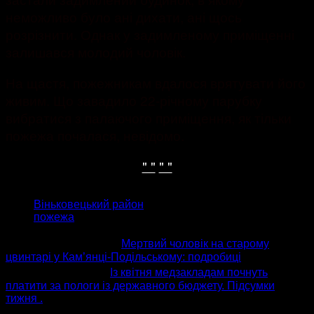
неможливо було ані дихати, ані щось
розрізнити. Однак у задимленому приміщенні
залишався молодий чоловік.
На щастя, пожежникам вдалося врятувати його
живим. Що завадило 22-річному парубку
вибратися з палаючого приміщення, як тільки
пожежа почалася, невідомо.
" "
" "
ТЕГИ
Віньковецький район
пожежа
попередня стаття
Мертвий чоловік на старому
цвинтарі у Кам’янці-Подільському: подробиці
наступна стаття
Із квітня медзакладам почнуть
платити за пологи із державного бюджету. Підсумки
тижня .