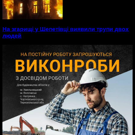
На згарищі у Шепетівці виявили трупи двох
людей