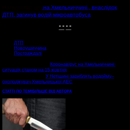
Нагадаємо, що
на Хмельниччині , внаслідок
ДТП, загинув водій мікроавтобуса
" "
" "
ТЕГИ
ДТП
Новоушиччина
Постраждалі
попередня стаття
Коронавірус на Хмельниччині꞉
ситуація станом на 15 жовтня
наступна стаття
У Нетішині зариблять водойму‒
охолоджувач Хмельницької АЕС
СТАТТІ ПО ТЕМІ
БІЛЬШЕ ВІД АВТОРА