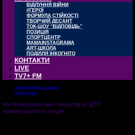
ВІДЛУННЯ ВІЙНИ
#ГЕРОЇ
ФОРМУЛА СТІЙКОСТІ
ТВОРЧИЙ ДЕСАНТ
ТОК-ШОУ “ВІДПОВІДЬ”
ПОЗИЦІЯ
СПОРТЦЕНТР
MAMAINSTAGRAMA
ART-ШКОЛА
ПОДІЛЛЯ ІНКОГНІТО
КОНТАКТИ
LIVE
TV7+ FM
НОВИНИ ХМЕЛЬНИЦЬКОГО
НАДЗВИЧАЙНІ
На Новоушиччині внаслідок ДТП
травмувалися люди
Дорожньо‒транспортна пригода, у якій травмувалися люди, трапилася сьогодні, 15
жовтня
15.10.2021