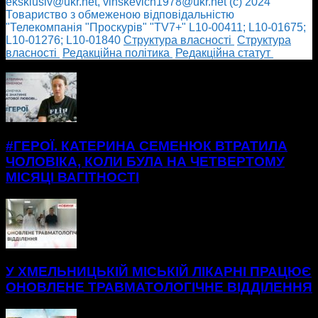
eksklusiv@ukr.net, vinskevich1978@ukr.net (с) 2024
Товариство з обмеженою відповідальністю
"Телекомпанія "Проскурів" "TV7+" L10-00411; L10-01675;
L10-01276; L10-01840
Cтруктура власності
Cтруктура
власності
Редакційна політика
Редакційна статут
БІЛЬШЕ НОВИН
#ГЕРОЇ. КАТЕРИНА СЕМЕНЮК ВТРАТИЛА
ЧОЛОВІКА, КОЛИ БУЛА НА ЧЕТВЕРТОМУ
МІСЯЦІ ВАГІТНОСТІ
У ХМЕЛЬНИЦЬКІЙ МІСЬКІЙ ЛІКАРНІ ПРАЦЮЄ
ОНОВЛЕНЕ ТРАВМАТОЛОГІЧНЕ ВІДДІЛЕННЯ