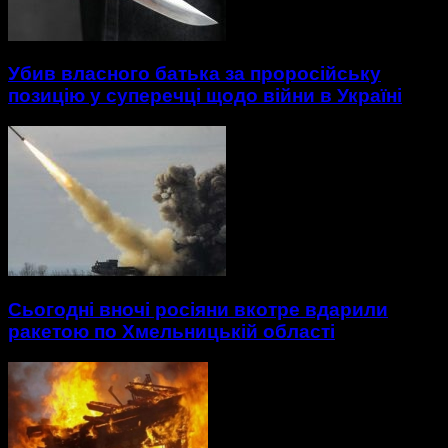
Убив власного батька за проросійську
позицію у суперечці щодо війни в Україні
Сьогодні вночі росіяни вкотре вдарили
ракетою по Хмельницькій області