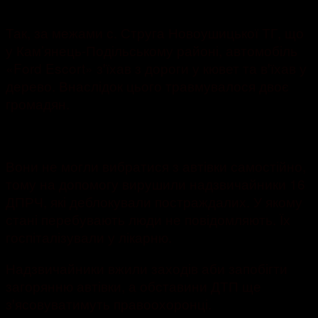
999
Так, за межами с. Струга Новоушицької ТГ, що
у Кам’янець-Подільському районі, автомобіль
«Ford Escort» зꞌїхав з дороги у кювет та вꞌїхав у
дерево. Внаслідок цього травмувалося двоє
громадян.
Вони не могли вибратися з автівки самостійно,
тому на допомогу вирушили надзвичайники 16
ДПРЧ, які деблокували постраждалих. У якому
стані перебувають люди не повідомляють. Їх
госпіталізували у лікарню.
Надзвичайники вжили заходів аби запобігти
загорянню автівки, а обставини ДТП ще
зꞌясовуватимуть правоохоронці.