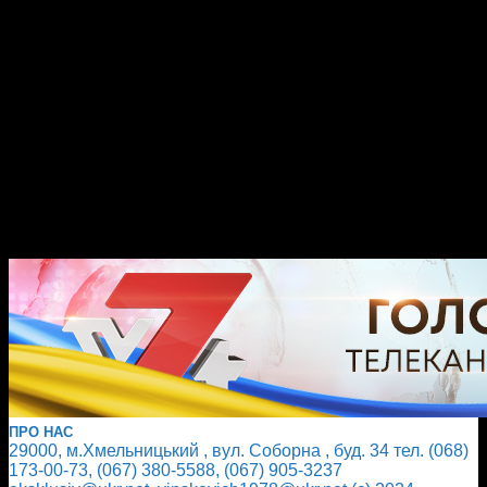
ПРО НАС
29000, м.Хмельницький , вул. Соборна , буд. 34 тел. (068)
173-00-73, (067) 380-5588, (067) 905-3237