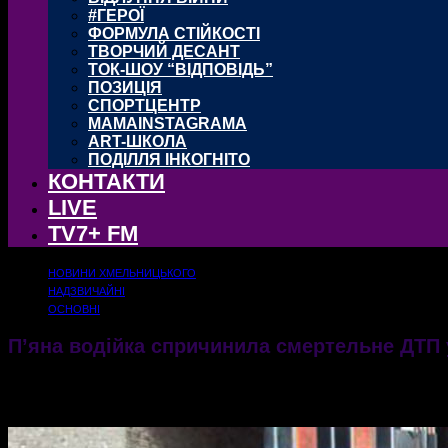
#ГЕРОЇ
ФОРМУЛА СТІЙКОСТІ
ТВОРЧИЙ ДЕСАНТ
ТОК-ШОУ “ВІДПОВІДЬ”
ПОЗИЦІЯ
СПОРТЦЕНТР
MAMAINSTAGRAMA
ART-ШКОЛА
ПОДІЛЛЯ ІНКОГНІТО
КОНТАКТИ
LIVE
TV7+ FM
НОВИНИ ХМЕЛЬНИЦЬКОГО
НАДЗВИЧАЙНІ
ОСНОВНІ
Пʼяна водійка спричинила смертельне ДТП 
05.04.2022
1995