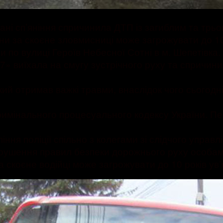
 стані сп’яніння спричинила ДТП із загиблим та т
аїни за скоєне зловмисниці може загрожувати до 10
и по вулиці Героїв Небесної Сотні в м. Шепетівка.
7» виїхала на смугу зустрічного руху та спричинил
кий отримав важкі травми, внаслідок чого сьогодні
Кримінального процесуального кодексу України. П
іння поліції спільно з колегами зі слідчого упра
Порушення правил безпеки дорожнього руху особам
а скоєне водійці може загрожувати до 10 років ув’