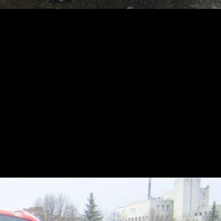
рьома пошкодженими автомобілями
 років ув’язнення.
а зіткнення з трьома автівками, після чого
 помер у лікарні. На щастя, більше ніхто з
еревірка показала, що вона перебувала за
вління ГУНП відкрили кримінальне провадження за
и, які керують транспортними засобами у стані
язнення.