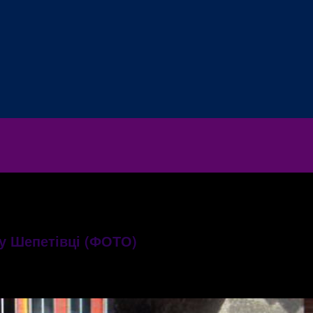
у Шепетівці (ФОТО)