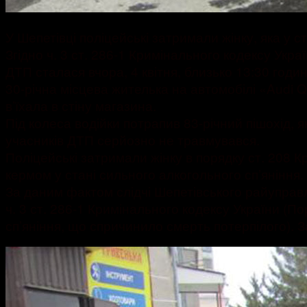
У Шепетівці поліцейські затримали жінку, яка у
Згідно ч. 3 ст. 286-1 Кримінального кодексу Укр
ДТП сталася вчора, 4 квітня, близько 13:30 годин
30-річна місцева жителька на автомобілі «Audi Q
в’їхала в стіну магазина.
Під колеса водійки потрапив 83-річний пішохід, я
учасників ДТП серйозно не травмувався.
Поліцейські затримали жінку в порядку ст. 208 
кермом у стані сильного алкогольного сп’яніння.
За даним фактом слідчі Шепетівського райуправл
ч. 3 ст. 286-1 Кримінального кодексу України (
сп’яніння, що спричинило смерть потерпілого). З