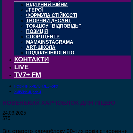
ВІДЛУННЯ ВІЙНИ
#ГЕРОЇ
ФОРМУЛА СТІЙКОСТІ
ТВОРЧИЙ ДЕСАНТ
ТОК-ШОУ “ВІДПОВІДЬ”
ПОЗИЦІЯ
СПОРТЦЕНТР
MAMAINSTAGRAMA
ART-ШКОЛА
ПОДІЛЛЯ ІНКОГНІТО
КОНТАКТИ
LIVE
TV7+ FM
НОВИНИ ХМЕЛЬНИЦЬКОГО
ХМЕЛЬНИЦЬКИЙ
НОВЕНЬКИЙ ХАРЧОБЛОК ДЛЯ ЛІЦЕЮ
24.03.2025
575
Від старого харчоблоку 60-тих років створення