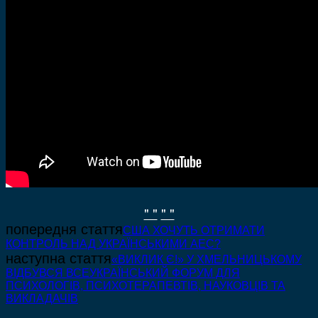
" "
" "
попередня стаття
США ХОЧУТЬ ОТРИМАТИ
КОНТРОЛЬ НАД УКРАЇНСЬКИМИ АЕС?
наступна стаття
«ВИКЛИК Є!» У ХМЕЛЬНИЦЬКОМУ
ВІДБУВСЯ ВСЕУКРАЇНСЬКИЙ ФОРУМ ДЛЯ
ПСИХОЛОГІВ, ПСИХОТЕРАПЕВТІВ, НАУКОВЦІВ ТА
ВИКЛАДАЧІВ