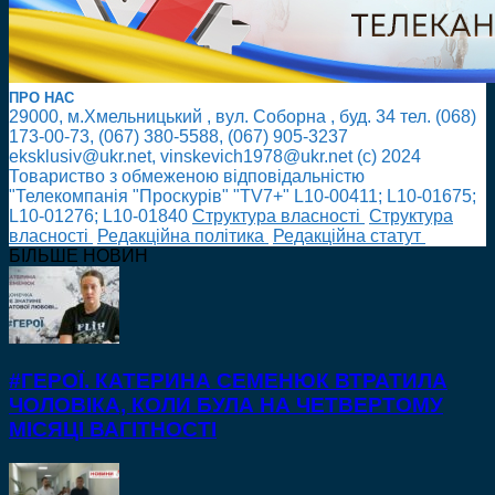
ПРО НАС
29000, м.Хмельницький , вул. Соборна , буд. 34 тел. (068)
173-00-73, (067) 380-5588, (067) 905-3237
eksklusiv@ukr.net, vinskevich1978@ukr.net (с) 2024
Товариство з обмеженою відповідальністю
"Телекомпанія "Проскурів" "TV7+" L10-00411; L10-01675;
L10-01276; L10-01840
Cтруктура власності
Cтруктура
власності
Редакційна політика
Редакційна статут
БІЛЬШЕ НОВИН
#ГЕРОЇ. КАТЕРИНА СЕМЕНЮК ВТРАТИЛА
ЧОЛОВІКА, КОЛИ БУЛА НА ЧЕТВЕРТОМУ
МІСЯЦІ ВАГІТНОСТІ