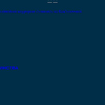
" "
" "
сімейної медицини з’явились на Кам’янеччині.
ТИНСТВА