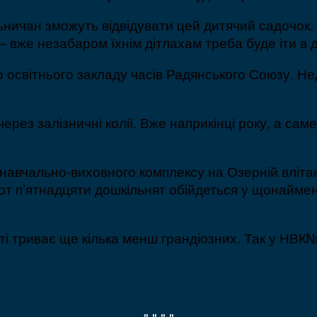
ничан зможуть відвідувати цей дитячий садочок. 
– вже незабаром їхнім дітлахам треба буде іти в 
о освітнього закладу часів Радянського Союзу. 
ерез залізничні колії. Вже наприкінці року, а сам
навчально-виховного комплексу на Озерній влітає 
сот п’ятнадцяти дошкільнят обійдеться у щонаймен
істі триває ще кілька менш грандіозних. Так у НВ