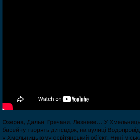
Озерна, Дальні Гречани, Лезневе… У Хмельницько
басейну творять дитсадок, на вулиці Водопрові
у Хмельницькому освітянський об’єкт. Нині міськ