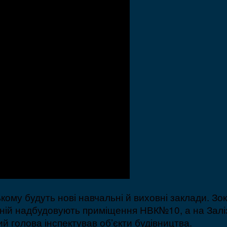
му будуть нові навчальні й виховні заклади. Зок
дній надбудовують приміщення НВК№10, а на Залі
ий голова інспектував об’єкти будівництва.