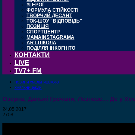
#ГЕРОЇ
ФОРМУЛА СТІЙКОСТІ
ТВОРЧИЙ ДЕСАНТ
ТОК-ШОУ “ВІДПОВІДЬ”
ПОЗИЦІЯ
СПОРТЦЕНТР
MAMAINSTAGRAMA
ART-ШКОЛА
ПОДІЛЛЯ ІНКОГНІТО
КОНТАКТИ
LIVE
TV7+ FM
НОВИНИ ХМЕЛЬНИЦЬКОГО
ХМЕЛЬНИЦЬКИЙ
Озерна, Дальні Гречани, Лезневе… Де у Хм
24.05.2017
2708