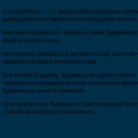
Сто десятеро – сто двадцятеро маленьких хмель
розбудовується і заселяється молодими сім’ями 
Фактично басейн 20-ї школи останнє будівництв
кінця минулого року.
Нині малечі доводиться діставатися до садочків ч
збираються здати в експлуатацію.
Але не все й одразу. Будівництво одного нового 
чотирьохсот вісімдесяти учнів і виховання двох
будівництво мали б закінчити.
Крім капітальних будівництв і реконструкцій в м
І планів на майбутнє теж чимало.