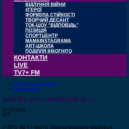
ВІДЛУННЯ ВІЙНИ
#ГЕРОЇ
ФОРМУЛА СТІЙКОСТІ
ТВОРЧИЙ ДЕСАНТ
ТОК-ШОУ “ВІДПОВІДЬ”
ПОЗИЦІЯ
СПОРТЦЕНТР
MAMAINSTAGRAMA
ART-ШКОЛА
ПОДІЛЛЯ ІНКОГНІТО
КОНТАКТИ
LIVE
TV7+ FM
НОВИНИ ХМЕЛЬНИЦЬКОГО
ХМЕЛЬНИЦЬКИЙ
ПАМ’ЯТЬ ПРО ГЕРОЇВ ВПУ № 11
26.02.2026
477
У ВПУ № 11 міста Хмельницького відбувся