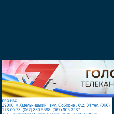
ПРО НАС
29000, м.Хмельницький , вул. Соборна , буд. 34 тел. (068)
173-00-73, (067) 380-5588, (067) 905-3237