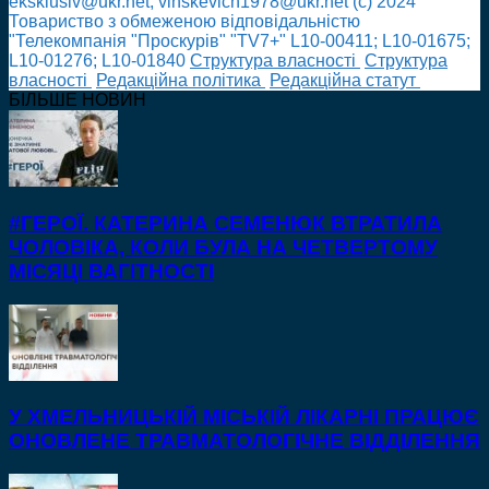
eksklusiv@ukr.net, vinskevich1978@ukr.net (с) 2024
Товариство з обмеженою відповідальністю
"Телекомпанія "Проскурів" "TV7+" L10-00411; L10-01675;
L10-01276; L10-01840
Cтруктура власності
Cтруктура
власності
Редакційна політика
Редакційна статут
БІЛЬШЕ НОВИН
#ГЕРОЇ. КАТЕРИНА СЕМЕНЮК ВТРАТИЛА
ЧОЛОВІКА, КОЛИ БУЛА НА ЧЕТВЕРТОМУ
МІСЯЦІ ВАГІТНОСТІ
У ХМЕЛЬНИЦЬКІЙ МІСЬКІЙ ЛІКАРНІ ПРАЦЮЄ
ОНОВЛЕНЕ ТРАВМАТОЛОГІЧНЕ ВІДДІЛЕННЯ