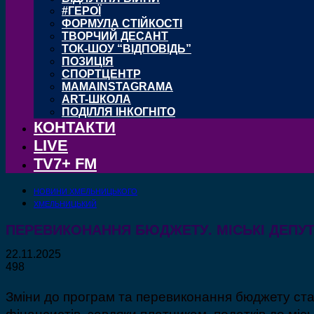
#ГЕРОЇ
ФОРМУЛА СТІЙКОСТІ
ТВОРЧИЙ ДЕСАНТ
ТОК-ШОУ “ВІДПОВІДЬ”
ПОЗИЦІЯ
СПОРТЦЕНТР
MAMAINSTAGRAMA
ART-ШКОЛА
ПОДІЛЛЯ ІНКОГНІТО
КОНТАКТИ
LIVE
TV7+ FM
НОВИНИ ХМЕЛЬНИЦЬКОГО
ХМЕЛЬНИЦЬКИЙ
ПЕРЕВИКОНАННЯ БЮДЖЕТУ. МІСЬКІ ДЕПУТ
22.11.2025
498
Зміни до програм та перевиконання бюджету ста
фінансистів, завдяки платникам, податків до міс