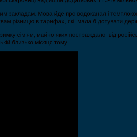
им закладам. Мова йде про водоканал і темплоко
твам різницю в тарифах, які мала б дотувати дер
имку сім’ям, майно яких постраждало від російсь
кій близько місяця тому.