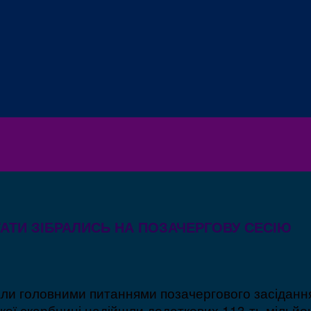
АТИ ЗІБРАЛИСЬ НА ПОЗАЧЕРГОВУ СЕСІЮ
ли головними питаннями позачергового засідання 
ької скарбниці надійшли додаткових 113-ть мільйон