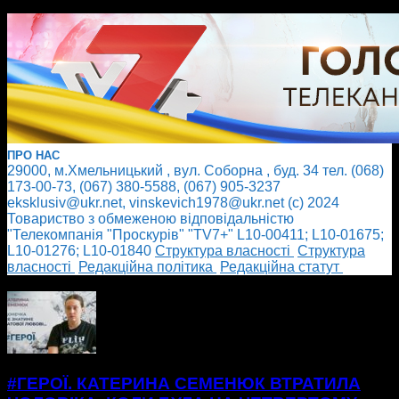
ПРО НАС
29000, м.Хмельницький , вул. Соборна , буд. 34 тел. (068)
173-00-73, (067) 380-5588, (067) 905-3237
eksklusiv@ukr.net, vinskevich1978@ukr.net (с) 2024
Товариство з обмеженою відповідальністю
"Телекомпанія "Проскурів" "TV7+" L10-00411; L10-01675;
L10-01276; L10-01840
Cтруктура власності
Cтруктура
власності
Редакційна політика
Редакційна статут
БІЛЬШЕ НОВИН
#ГЕРОЇ. КАТЕРИНА СЕМЕНЮК ВТРАТИЛА