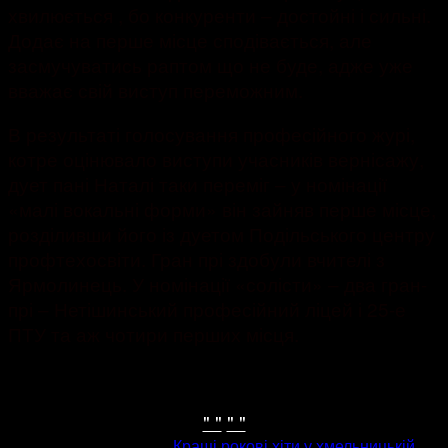
хвилюється , бо конкуренти – достойні і сильні.
Додає на перше місце сподівається, але
засмучуватись раптом що не буде, адже уже
вважає свій виступ переможним.
В результаті голосування професійного журі,
котре оцінювало виступи учасників вернісажу,
дует пані Наталі таки переміг – у номінації
«малі вокальні форми» він зайняв перше місце,
розділивши його із дуетом Подільського центру
профтехосвіти. Гран прі здобули вчителі з
Ярмолинець. У номінації «солісти» – два гран-
прі – Нетішинський професійний ліцей і 25-е
ПТУ та аж чотири перших місця.
" "
" "
попередня стаття
Кращі рокові хіти у хмельницькій