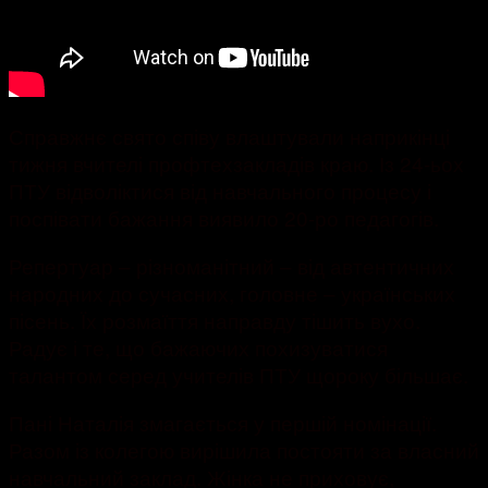
Справжнє свято співу влаштували наприкінці
тижня вчителі профтехзакладів краю. Із 24-ьох
ПТУ відволіктися від навчального процесу і
поспівати бажання виявило 20-ро педагогів.
Репертуар – різноманітний – від автентичних
народних до сучасних, головне – українських
пісень. Їх розмаїття направду тішить вухо.
Радує і те, що бажаючих похизуватися
талантом серед учителів ПТУ щороку більшає.
Пані Наталія змагається у першій номінації.
Разом із колегою вирішила постояти за власний
навчальний заклад. Жінка не приховує,