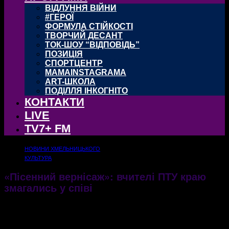
ВІДЛУННЯ ВІЙНИ
#ГЕРОЇ
ФОРМУЛА СТІЙКОСТІ
ТВОРЧИЙ ДЕСАНТ
ТОК-ШОУ “ВІДПОВІДЬ”
ПОЗИЦІЯ
СПОРТЦЕНТР
MAMAINSTAGRAMA
ART-ШКОЛА
ПОДІЛЛЯ ІНКОГНІТО
КОНТАКТИ
LIVE
TV7+ FM
НОВИНИ ХМЕЛЬНИЦЬКОГО
КУЛЬТУРА
«Пісенний вернісаж»: вчителі ПТУ краю
змагались у співі
08.12.2017
1828