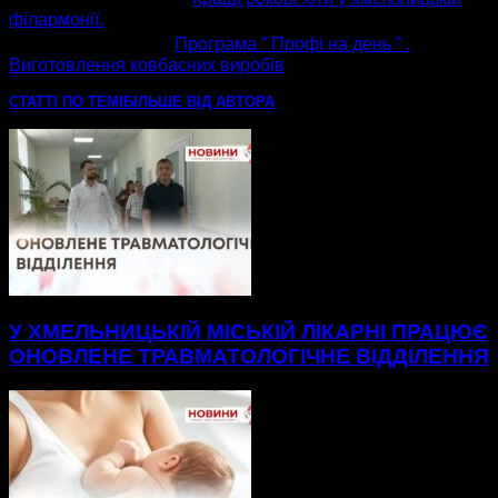
філармонії.
наступна стаття
Програма ” Профі на день ” .
Виготовлення ковбасних виробів
СТАТТІ ПО ТЕМІ
БІЛЬШЕ ВІД АВТОРА
У ХМЕЛЬНИЦЬКІЙ МІСЬКІЙ ЛІКАРНІ ПРАЦЮЄ
ОНОВЛЕНЕ ТРАВМАТОЛОГІЧНЕ ВІДДІЛЕННЯ