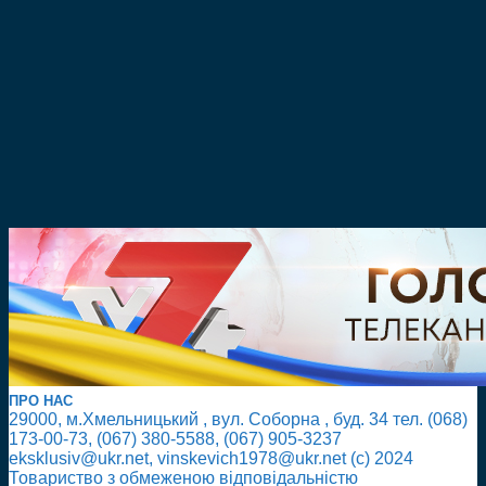
ПРО НАС
29000, м.Хмельницький , вул. Соборна , буд. 34 тел. (068)
173-00-73, (067) 380-5588, (067) 905-3237
eksklusiv@ukr.net, vinskevich1978@ukr.net (с) 2024
Товариство з обмеженою відповідальністю