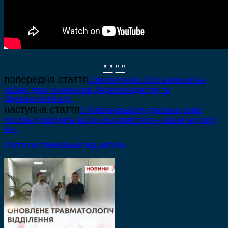
" "
" "
попередня стаття
Співробітники СБУ викрили на
хабарі двох чиновників Держгеокадастру та
Держекоінспекції .
наступна стаття
У Хмельницькому декілька років
поспіль проводять акцію «Виміряй тиск – скажи інсульту
ні».
СТАТТІ ПО ТЕМІ
БІЛЬШЕ ВІД АВТОРА