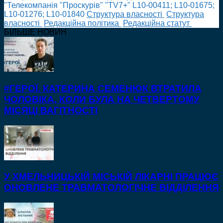
"Телекомпанія "Проскурів" "TV7+" L10-00411; L10-01675;
L10-01276; L10-01840
Cтруктура власності
Cтруктура
власності
Редакційна політика
Редакційна статут
БІЛЬШЕ НОВИН
#ГЕРОЇ. КАТЕРИНА СЕМЕНЮК ВТРАТИЛА
ЧОЛОВІКА, КОЛИ БУЛА НА ЧЕТВЕРТОМУ
МІСЯЦІ ВАГІТНОСТІ
У ХМЕЛЬНИЦЬКІЙ МІСЬКІЙ ЛІКАРНІ ПРАЦЮЄ
ОНОВЛЕНЕ ТРАВМАТОЛОГІЧНЕ ВІДДІЛЕННЯ