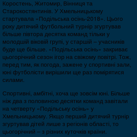
Коростень, Житомир, Вінниця та
Старокостянтинів. У Хмельницькому
стартувала «Подільська осінь-2018». Цього
року дитячий футбольний турнір згуртував
більше півтора десятка команд тільки у
молодшій віковій групі, у старшій – учасників
буде ще більше. «Подільська осінь» закриває
цьогорічний сезон ігор на свіжому повітрі. Тож,
перед тим, як погода, зажене у спортивні зали,
юні футболісти вирішили ще раз помірятися
силами.
Спортивні, амбітні, хоча ще зовсім юні. Більше
ніж два з половиною десятки команд завітали
на четверту «Подільську осінь» у
Хмельницькому. Якщо перший дитячий турнір
згуртував дітей лише з регіонів області, то
цьогорічний – з різних куточків країни.