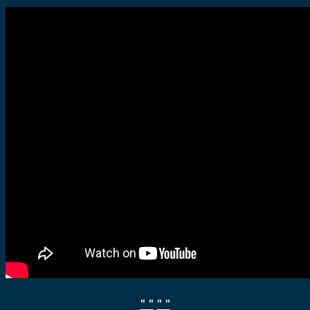
" "
" "