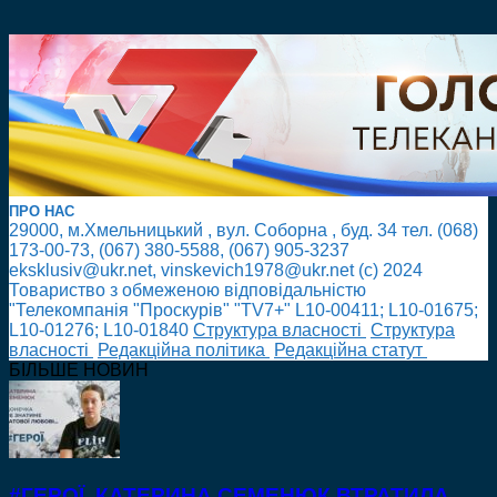
ПРО НАС
29000, м.Хмельницький , вул. Соборна , буд. 34 тел. (068)
173-00-73, (067) 380-5588, (067) 905-3237
eksklusiv@ukr.net, vinskevich1978@ukr.net (с) 2024
Товариство з обмеженою відповідальністю
"Телекомпанія "Проскурів" "TV7+" L10-00411; L10-01675;
L10-01276; L10-01840
Cтруктура власності
Cтруктура
власності
Редакційна політика
Редакційна статут
БІЛЬШЕ НОВИН
#ГЕРОЇ. КАТЕРИНА СЕМЕНЮК ВТРАТИЛА