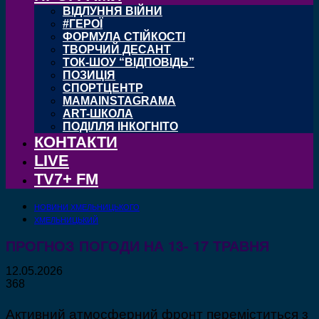
ВІДЛУННЯ ВІЙНИ
#ГЕРОЇ
ФОРМУЛА СТІЙКОСТІ
ТВОРЧИЙ ДЕСАНТ
ТОК-ШОУ “ВІДПОВІДЬ”
ПОЗИЦІЯ
СПОРТЦЕНТР
MAMAINSTAGRAMA
ART-ШКОЛА
ПОДІЛЛЯ ІНКОГНІТО
КОНТАКТИ
LIVE
TV7+ FM
НОВИНИ ХМЕЛЬНИЦЬКОГО
ХМЕЛЬНИЦЬКИЙ
ПРОГНОЗ ПОГОДИ НА 13- 17 ТРАВНЯ
12.05.2026
368
Активний атмосферний фронт переміститься з