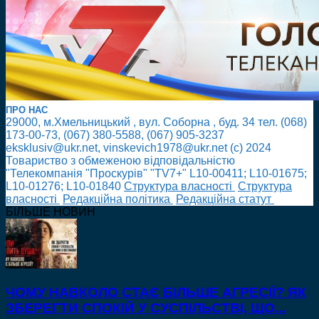
ПРО НАС
29000, м.Хмельницький , вул. Соборна , буд. 34 тел. (068)
173-00-73, (067) 380-5588, (067) 905-3237
eksklusiv@ukr.net, vinskevich1978@ukr.net (с) 2024
Товариство з обмеженою відповідальністю
"Телекомпанія "Проскурів" "TV7+" L10-00411; L10-01675;
L10-01276; L10-01840
Cтруктура власності
Cтруктура
власності
Редакційна політика
Редакційна статут
БІЛЬШЕ НОВИН
ЧОМУ НАВКОЛО СТАЄ БІЛЬШЕ АГРЕСІЇ? ЯК
ЗБЕРЕГТИ СПОКІЙ У СУСПІЛЬСТВІ, ЩО...