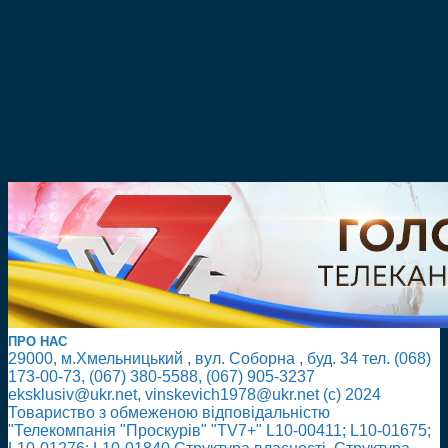
ПРО НАС
29000, м.Хмельницький , вул. Соборна , буд. 34 тел. (068)
173-00-73, (067) 380-5588, (067) 905-3237
eksklusiv@ukr.net, vinskevich1978@ukr.net (с) 2024
Товариство з обмеженою відповідальністю
"Телекомпанія "Проскурів" "TV7+" L10-00411; L10-01675;