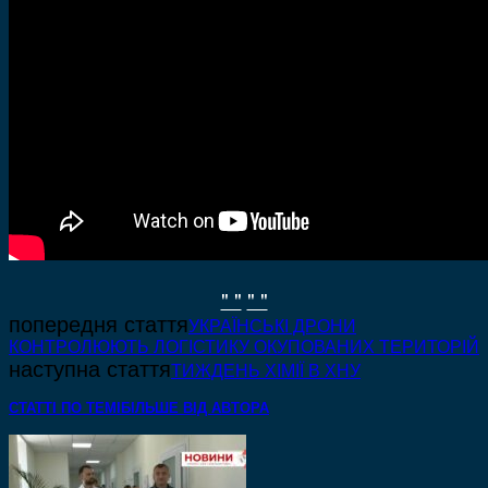
" "
" "
попередня стаття
УКРАЇНСЬКІ ДРОНИ
КОНТРОЛЮЮТЬ ЛОГІСТИКУ ОКУПОВАНИХ ТЕРИТОРІЙ
наступна стаття
ТИЖДЕНЬ ХІМІЇ В ХНУ
СТАТТІ ПО ТЕМІ
БІЛЬШЕ ВІД АВТОРА