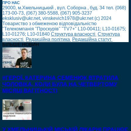
ПРО НАС
29000, м.Хмельницький , вул. Соборна , буд. 34 тел. (068)
173-00-73, (067) 380-5588, (067) 905-3237
eksklusiv@ukr.net, vinskevich1978@ukr.net (с) 2024
Товариство з обмеженою відповідальністю
"Телекомпанія "Проскурів" "TV7+" L10-00411; L10-01675;
L10-01276; L10-01840
Cтруктура власності
Cтруктура
власності
Редакційна політика
Редакційна статут
БІЛЬШЕ НОВИН
#ГЕРОЇ. КАТЕРИНА СЕМЕНЮК ВТРАТИЛА
ЧОЛОВІКА, КОЛИ БУЛА НА ЧЕТВЕРТОМУ
МІСЯЦІ ВАГІТНОСТІ
У ХМЕЛЬНИЦЬКІЙ МІСЬКІЙ ЛІКАРНІ ПРАЦЮЄ