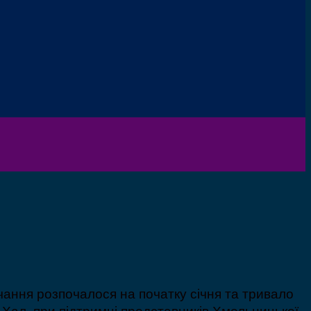
чання розпочалося на початку січня та тривало
 Хал, при підтримці представників Хмельницької