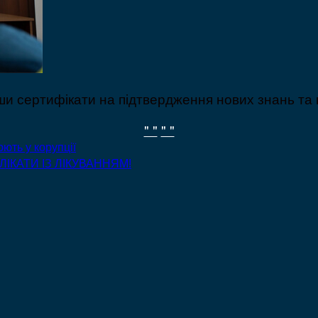
ши сертифікати на підтвердження нових знань та 
" "
" "
ють у корупції
ЛІКАТИ ІЗ ЛІКУВАННЯМ!