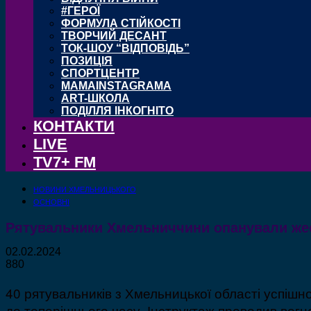
#ГЕРОЇ
ФОРМУЛА СТІЙКОСТІ
ТВОРЧИЙ ДЕСАНТ
ТОК-ШОУ “ВІДПОВІДЬ”
ПОЗИЦІЯ
СПОРТЦЕНТР
MAMAINSTAGRAMA
ART-ШКОЛА
ПОДІЛЛЯ ІНКОГНІТО
КОНТАКТИ
LIVE
TV7+ FM
НОВИНИ ХМЕЛЬНИЦЬКОГО
ОСНОВНІ
Рятувальники Хмельниччини опанували же
02.02.2024
880
40 рятувальників з Хмельницької області успішн
до теперішнього часу. Інструктаж проводив вогн