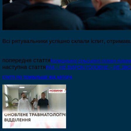
Всі рятувальники успішно склали іспит, отримав
попередня стаття
Колишнього сільського голову підорю
наступна стаття
РАК – НЕ ВИРОК! ГОЛОВНЕ – НЕ ЗВО
СТАТТІ ПО ТЕМІ
БІЛЬШЕ ВІД АВТОРА