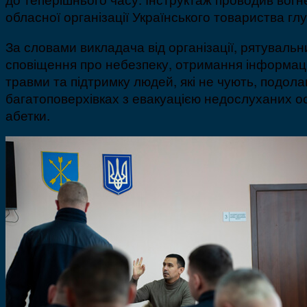
обласної організації Українського товариства глу
За словами викладача від організації, рятувал
сповіщення про небезпеку, отримання інформації 
травми та підтримку людей, які не чують, подола
багатоповерхівках з евакуацією недослуханих осі
абетки.