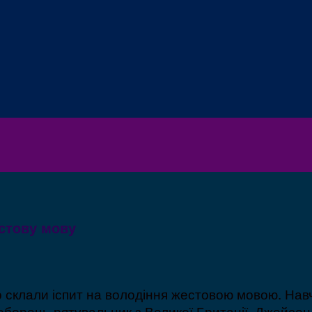
стову мову
о склали іспит на володіння жестовою мовою. Нав
еборець-рятувальник з Великої Британії, Джейсон