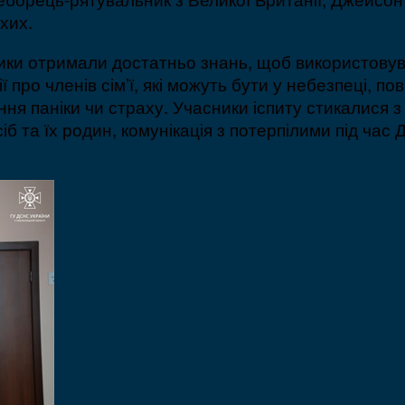
хих.
ьники отримали достатньо знань, щоб використову
про членів сім’ї, які можуть бути у небезпеці, п
ння паніки чи страху. Учасники іспиту стикалися з
б та їх родин, комунікація з потерпілими під час