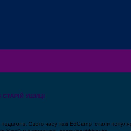
 СТАРІЙ УШИЦІ
педагогів. Свого часу такі EdCamp стали популя
ів України підвищують свою кваліфікацію.