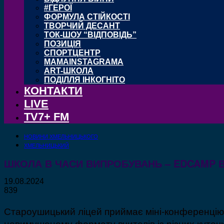
#ГЕРОЇ
ФОРМУЛА СТІЙКОСТІ
ТВОРЧИЙ ДЕСАНТ
ТОК-ШОУ “ВІДПОВІДЬ”
ПОЗИЦІЯ
СПОРТЦЕНТР
MAMAINSTAGRAMA
ART-ШКОЛА
ПОДІЛЛЯ ІНКОГНІТО
КОНТАКТИ
LIVE
TV7+ FM
НОВИНИ ХМЕЛЬНИЦЬКОГО
ХМЕЛЬНИЦЬКИЙ
ШКОЛА В ЧАСИ ВИПРОБУВАНЬ – EDCAMP В
19.08.2024
839
Староушицький ліцей приймає міні-конференцію 
невимушеному формату вчителів із різних куточк