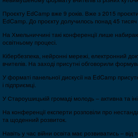
Проєкту EdCamp вже 9 років. Вже з 2015 проєкти з
EdCamp. До проєкту долучилось понад 45 тисяч п
На Хмельниччині такі конференції лише набирають
освітньому процесі.
Кібербезпека, нейронні мережі, електронний док
вчителів. На заході присутні обговорили форму
У форматі панельної дискусії на EdCamp присутні
і підприємці.
У Староушицькій громаді молодь – активна та іні
На конференції експерти розповіли про нестанда
та щоденний розвиток.
Навіть у час війни освіта має розвиватись – від