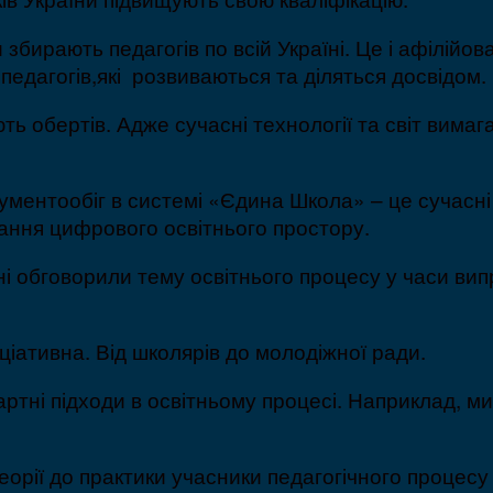
бирають педагогів по всій Україні. Це і афілійова
едагогів,які розвиваються та діляться досвідом.
 обертів. Адже сучасні технології та світ вимага
ументообіг в системі «Єдина Школа» – це сучасні 
вання цифрового освітнього простору.
 обговорили тему освітнього процесу у часи випро
ціативна. Від школярів до молодіжної ради.
ртні підходи в освітньому процесі. Наприклад, 
 теорії до практики учасники педагогічного процес