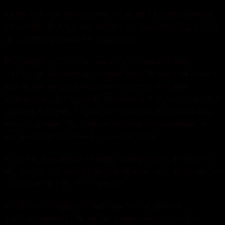
Каже, по суті його роль – олігарх сімнадцятого
століття. Тож попри заявку на комедію реготати
до сліз глядачам не вдасться.
Мольєрів «Скупий» це не стільки комедія
ситуацій, як комедія характерів. Тому написана
ще наприкінці сімнадцятого сторіччя для
французького короля Людовіка ХІV, актуальна й
донині. Старий Гарпагон носиться із грошима,
ніби з дітьми. Та ділитися заощадженнями зі
своїми нащадками не збирається.
Музика, декорації і навіть відсутність антракту,
як такого – у театрі зробили все, аби перенести
глядача з 21 в 17 сторіччя.
На перший прем’єрний показ – 4 квітня
запланований і бенефіс виконавця головної