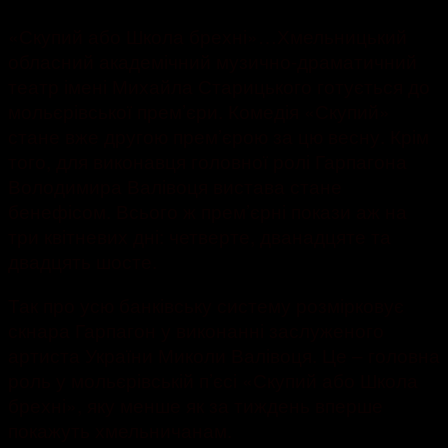
«Скупий або Школа брехні»…Хмельницький
обласний академічний музично-драматичний
театр імені Михайла Старицького готується до
мольєрівської прем’єри. Комедія «Скупий»
стане вже другою прем’єрою за цю весну. Крім
того, для виконавця головної ролі Гарпагона
Володимира Валівоця вистава стане
бенефісом. Всього ж прем’єрні покази аж на
три квітневих дні: четверте, дванадцяте та
двадцять шосте.
Так про усю банківську систему розмірковує
скнара Гарпагон у виконанні заслуженого
артиста України Миколи Валівоця. Це – головна
роль у мольєрівській п’єсі «Скупий або Школа
брехні», яку менше як за тиждень вперше
покажуть хмельничанам.