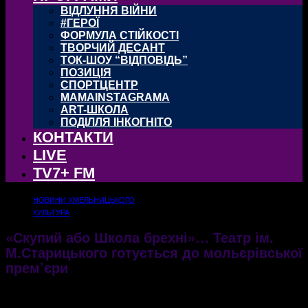
ВІДЛУННЯ ВІЙНИ
#ГЕРОЇ
ФОРМУЛА СТІЙКОСТІ
ТВОРЧИЙ ДЕСАНТ
ТОК-ШОУ “ВІДПОВІДЬ”
ПОЗИЦІЯ
СПОРТЦЕНТР
MAMAINSTAGRAMA
ART-ШКОЛА
ПОДІЛЛЯ ІНКОГНІТО
КОНТАКТИ
LIVE
TV7+ FM
НОВИНИ ХМЕЛЬНИЦЬКОГО
КУЛЬТУРА
«Скупий або Школа брехні»… Театр ім.
М.Старицького готується до мольєрівської
прем’єри
30.03.2018
2603