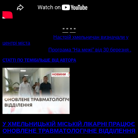
" "
" "
попередня стаття
Настрій хмельничан визначали у
центрі міста
наступна стаття
Програма “На межі” від 30 березня .
СТАТТІ ПО ТЕМІ
БІЛЬШЕ ВІД АВТОРА
У ХМЕЛЬНИЦЬКІЙ МІСЬКІЙ ЛІКАРНІ ПРАЦЮЄ
ОНОВЛЕНЕ ТРАВМАТОЛОГІЧНЕ ВІДДІЛЕННЯ