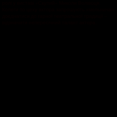
ролі у виставі «Скупий» Миколи Волівоця.
Колеги по цеху актора запрошують хмельничан
доєднатися до гарної театральної традиції –
відзначити непересічний талант актора.