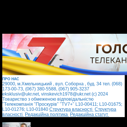
ПРО НАС
29000, м.Хмельницький , вул. Соборна , буд. 34 тел. (068)
173-00-73, (067) 380-5588, (067) 905-3237
eksklusiv@ukr.net, vinskevich1978@ukr.net (с) 2024
Товариство з обмеженою відповідальністю
"Телекомпанія "Проскурів" "TV7+" L10-00411; L10-01675;
L10-01276; L10-01840
Cтруктура власності
Cтруктура
власності
Редакційна політика
Редакційна статут
БІЛЬШЕ НОВИН