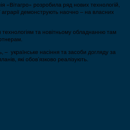
нія «Вітагро» розробила ряд нових технологій,
 аграрії демонструють наочно – на власних
м технологіям та новітньому обладнанню там
артнерам.
, – українське насіння та засоби догляду за
анів, які обов’язково реалізують.