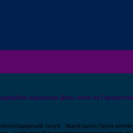
радиційно відзначає День поля на Городоччин
ськогосподарській галузі. Задля цього Група комп
раїни – цього разу більше п’ятиста представників.