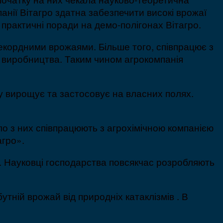
панії Вітагро здатна забезпечити високі врожаї
 практичні поради на демо-полігонах Вітагро.
екордними врожаями. Більше того, співпрацює з
 виробництва. Таким чином агрокомпанія
ку вирощує та застосовує на власних полях.
ло з них співпрацюють з агрохімічною компанією
агро».
і. Науковці господарства повсякчас розробляють
тній врожай від природніх катаклізмів . В