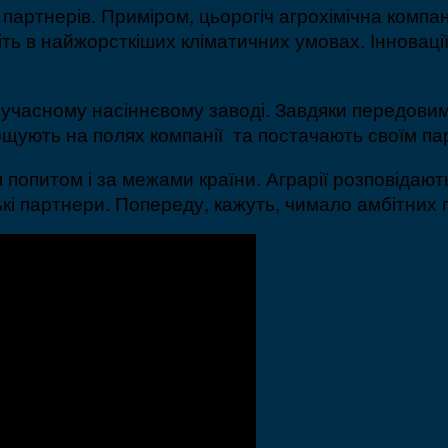
х партнерів. Приміром, цьорогіч агрохімічна компа
 в найжорсткіших кліматичних умовах. Інновації
 сучасному насіннєвому заводі. Завдяки передови
ощують на полях компанії та постачають своїм п
попитом і за межами країни. Аграрії розповідають
 партнери. Попереду, кажуть, чимало амбітних пл