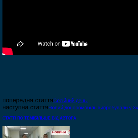
попередня стаття
Сесійний день.
наступна стаття
Новий доноромобіль випробували у Х
СТАТТІ ПО ТЕМІ
БІЛЬШЕ ВІД АВТОРА