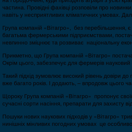
частина. Провідні фахівці розповіли про новинки,
навіть у несприятливих кліматичних умовах. Дал
Група компаній «Вітагро», без перебільшення, є
багатьма фермерськими підприємствами, постача
невпинно зміцнює та розвиває національну екон
Прикметно, що Група компаній «Вітагро» постача
Окрім цього, забезпечує для фермерів науковий 
Такий підхід зумовлює високий рівень довіри до
вже багато років. І додають, – впродовж цього ча
Щороку Група компаній «Вітагро» пропонує своїм
сучасні сорти насіння, препарати для захисту від
Пошуки нових наукових підходів у «Вітагро» трив
нинішніх мінливих погодних умовах це особливо 