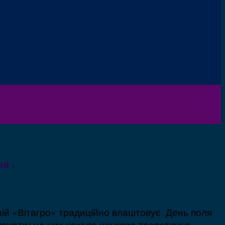
і .
аній «Вітагро» традиційно влаштовує День поля
 Спочатку на них чекала науково-теоретична