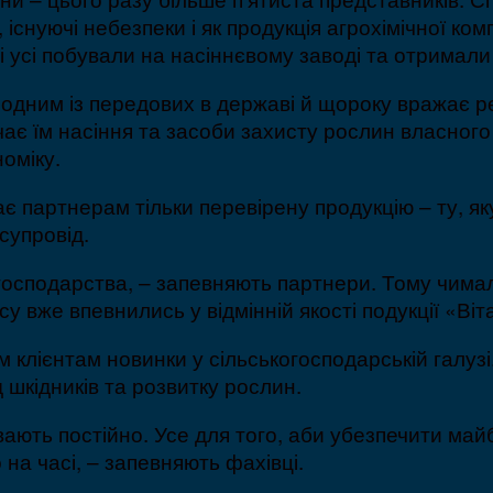
 існуючі небезпеки і як продукція агрохімічної ком
і усі побували на насіннєвому заводі та отримали
 одним із передових в державі й щороку вражає р
є їм насіння та засоби захисту рослин власного
оміку.
є партнерам тільки перевірену продукцію – ту, я
супровід.
 господарства, – запевняють партнери. Тому чима
су вже впевнились у відмінній якості подукції «Віт
 клієнтам новинки у сільськогосподарській галуз
 шкідників та розвитку рослин.
ають постійно. Усе для того, аби убезпечити майбу
на часі, – запевняють фахівці.