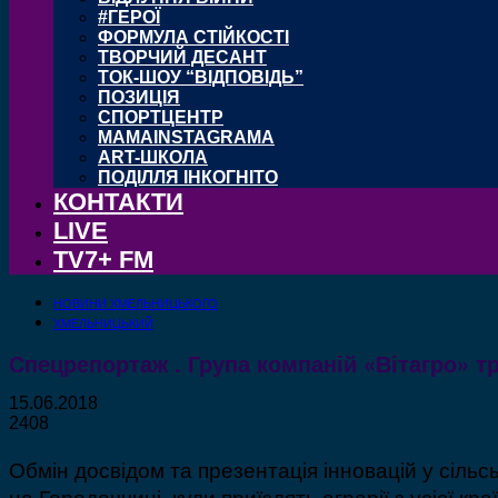
#ГЕРОЇ
ФОРМУЛА СТІЙКОСТІ
ТВОРЧИЙ ДЕСАНТ
ТОК-ШОУ “ВІДПОВІДЬ”
ПОЗИЦІЯ
СПОРТЦЕНТР
MAMAINSTAGRAMA
ART-ШКОЛА
ПОДІЛЛЯ ІНКОГНІТО
КОНТАКТИ
LIVE
TV7+ FM
НОВИНИ ХМЕЛЬНИЦЬКОГО
ХМЕЛЬНИЦЬКИЙ
Спецрепортаж . Група компаній «Вітагро» т
15.06.2018
2408
Обмін досвідом та презентація інновацій у сіль
на Городоччині, куди приїздять аграрії з усієї к