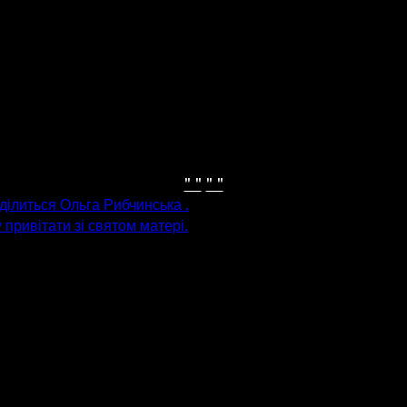
" "
" "
 ділиться Ольга Рибчинська .
привітати зі святом матері.