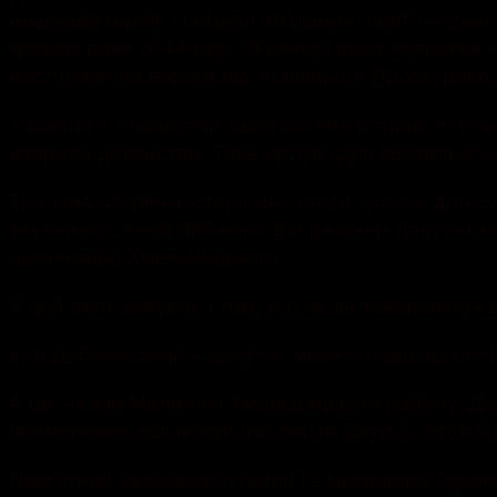
нащадків героїв сьогодні об’єднало свято – День
криваві роки. У 44-ому 18-річний юнак потрапив
наступали на ворога від тодішнього Проскурова 
У кожного з присутніх своя воєнна історія. Хтось 
забрала дитинство. Така зустріч для ветеранів –
Трагічна сторінка історії має стати уроком для с
зауважує Сергій Лабазюк. Він разом із депутата
організацій Хмельницького.
У цей день дякують і тим, хто після завершення 
Ігор Добжанський – депутат міської ради від пол
А це – село Малиничі Хмельницького району. До м
примирення вшановували жертв Другої світової 
Пам’ятний захід влаштували і в місцевому будинку