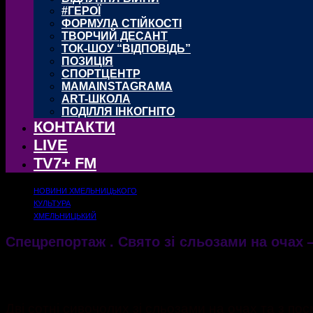
#ГЕРОЇ
ФОРМУЛА СТІЙКОСТІ
ТВОРЧИЙ ДЕСАНТ
ТОК-ШОУ “ВІДПОВІДЬ”
ПОЗИЦІЯ
СПОРТЦЕНТР
MAMAINSTAGRAMA
ART-ШКОЛА
ПОДІЛЛЯ ІНКОГНІТО
КОНТАКТИ
LIVE
TV7+ FM
НОВИНИ ХМЕЛЬНИЦЬКОГО
КУЛЬТУРА
ХМЕЛЬНИЦЬКИЙ
Спецрепортаж . Свято зі сльозами на очах – 
11.05.2019
1288
Дві сотні сивочолих зі сльозами на очах та з пос