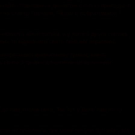
ихайло Павлович з трепетом в голосі пригадує ті
и на станції Гречани. Разом із побратимами
чекався з війни батька, а у когось Друга світова
лих та відзначити свято спільної перемоги.
иторії нашої країни знову триває війна,
ь свято 9 травня для членів ветеранських
 пам’ятника квіти. Так тут у День пам’яті та
станнє покоління, яке може почути про війну від