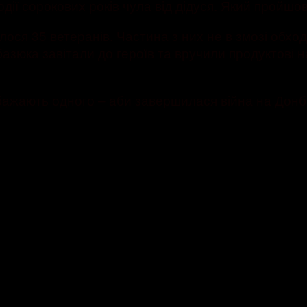
одії сорокових років чула від дідуся. Який пройшо
ося 35 ветеранів. Частина з них не в змозі обхо
азюка завітали до героїв та вручили продуктові 
 бажають одного – аби завершилася війна на Дон