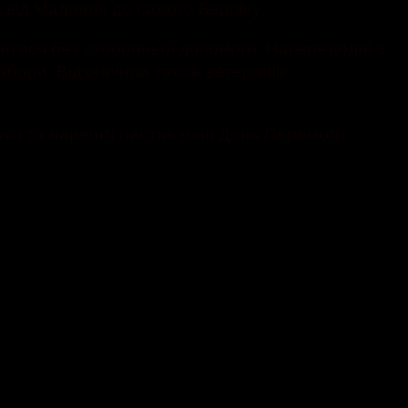
в від Малинич до самого Берліну.
дитися без сторонньої допомоги. Напередодні 9
набори. Відзначили також ветеранів
басі та нарешті настав наш День Перемоги.