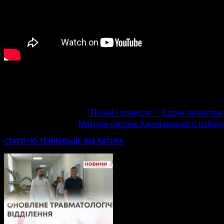
попередня стаття
” Почуй і осмисли ” . Своїм талантом
наступна стаття
Матерів-героїнь Хмельницького району 
СТАТТІ ПО ТЕМІ
БІЛЬШЕ ВІД АВТОРА