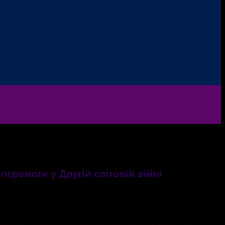
перемоги у Другій світовій війні
сень. Учасників бойових дій, дітей війни та