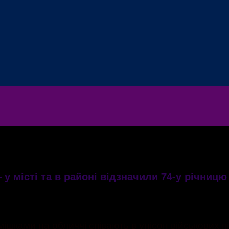
у місті та в районі відзначили 74-у річницю 
мішками на обличчі співають в унісон військових пі