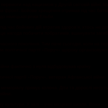
 перемоги над нацизмом у Другій світовій війні. М
 на фронт. Бойове хрещення отримав під час битв
до німецької річки Ельби.
під час бойових дій втратив здоров’я, хтось не до
 це нагода побачити побратимів, вшанувати загиб
учасного покоління. Тим паче сьогодні, коли на тер
ми політичної партії «Поруч» щороку організовуют
війни фактично з нуля відбудовував країну.
ітичної партії «Поруч», ветеран Афганської війни
еморіалу прямує колона. Діти та дорослі несуть до
війни.
 культури. У залі – учні місцевої школи. Вони – о