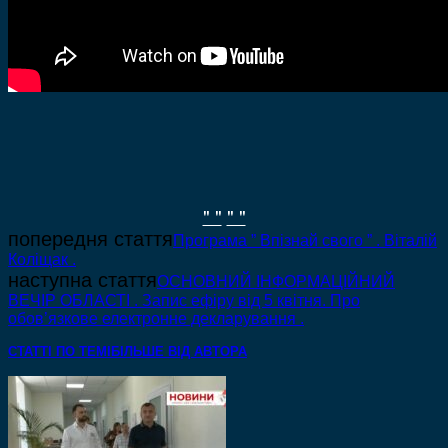
" "
" "
попередня стаття
Програма ” Впізнай свого ” . Віталій
Коліщак .
наступна стаття
ОСНОВНИЙ ІНФОРМАЦІЙНИЙ
ВЕЧІР ОБЛАСТІ . Запис ефіру від 5 квітня. Про
обов’язкове електронне декларування .
СТАТТІ ПО ТЕМІ
БІЛЬШЕ ВІД АВТОРА