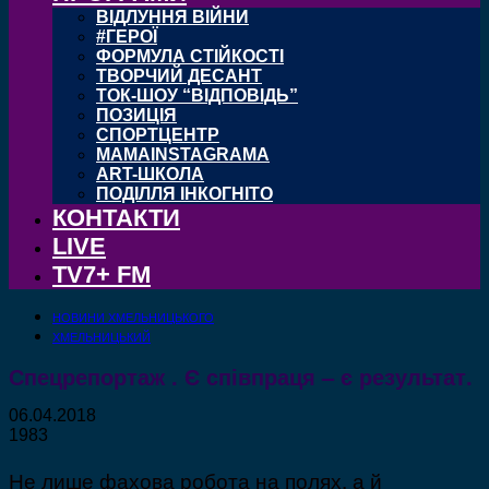
ВІДЛУННЯ ВІЙНИ
#ГЕРОЇ
ФОРМУЛА СТІЙКОСТІ
ТВОРЧИЙ ДЕСАНТ
ТОК-ШОУ “ВІДПОВІДЬ”
ПОЗИЦІЯ
СПОРТЦЕНТР
MAMAINSTAGRAMA
ART-ШКОЛА
ПОДІЛЛЯ ІНКОГНІТО
КОНТАКТИ
LIVE
TV7+ FM
НОВИНИ ХМЕЛЬНИЦЬКОГО
ХМЕЛЬНИЦЬКИЙ
Спецрепортаж . Є співпраця – є результат.
06.04.2018
1983
Не лише фахова робота на полях, а й