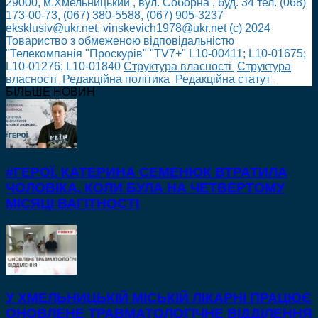
29000, м.Хмельницький , вул. Соборна , буд. 34 тел. (068)
173-00-73, (067) 380-5588, (067) 905-3237
eksklusiv@ukr.net, vinskevich1978@ukr.net (с) 2024
Товариство з обмеженою відповідальністю
"Телекомпанія "Проскурів" "TV7+" L10-00411; L10-01675;
L10-01276; L10-01840
Cтруктура власності
Cтруктура
власності
Редакційна політика
Редакційна статут
БІЛЬШЕ НОВИН
#ГЕРОЇ. КАТЕРИНА СЕМЕНЮК ВТРАТИЛА
ЧОЛОВІКА, КОЛИ БУЛА НА ЧЕТВЕРТОМУ
МІСЯЦІ ВАГІТНОСТІ
У ХМЕЛЬНИЦЬКІЙ МІСЬКІЙ ЛІКАРНІ ПРАЦЮЄ
ОНОВЛЕНЕ ТРАВМАТОЛОГІЧНЕ ВІДДІЛЕННЯ