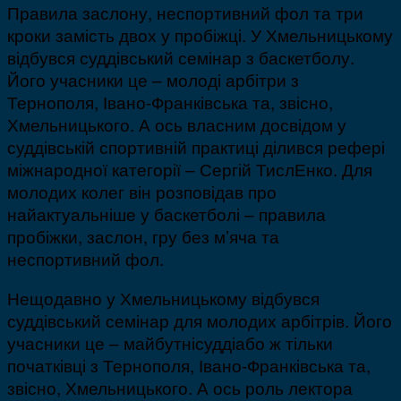
Правила заслону, неспортивний фол та три
кроки замість двох у пробіжці. У Хмельницькому
відбувся суддівський семінар з баскетболу.
Його учасники це – молоді арбітри з
Тернополя, Івано-Франківська та, звісно,
Хмельницького. А ось власним досвідом у
суддівській спортивній практиці ділився рефері
міжнародної категорії – Сергій ТислЕнко. Для
молодих колег він розповідав про
найактуальніше у баскетболі – правила
пробіжки, заслон, гру без м’яча та
неспортивний фол.
Нещодавно у Хмельницькому відбувся
суддівський семінар для молодих арбітрів. Його
учасники це – майбутнісуддіабо ж тільки
початківці з Тернополя, Івано-Франківська та,
звісно, Хмельницького. А ось роль лектора