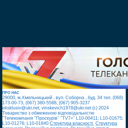
ПРО НАС
29000, м.Хмельницький , вул. Соборна , буд. 34 тел. (068)
173-00-73, (067) 380-5588, (067) 905-3237
eksklusiv@ukr.net, vinskevich1978@ukr.net (с) 2024
Товариство з обмеженою відповідальністю
"Телекомпанія "Проскурів" "TV7+" L10-00411; L10-01675;
L10-01276; L10-01840
Cтруктура власності
Cтруктура