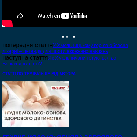
" "
" "
попередня стаття
У Хмельницькому горіла обласна
лікарні – легенда для протипожежних навчань
наступна стаття
Як Хмельничани готуються до
Великодніх свят?
СТАТТІ ПО ТЕМІ
БІЛЬШЕ ВІД АВТОРА