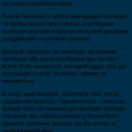
дісталася СергіюТисленку.
Сергій Тисленко – арбітр міжнародної категорії
та професіонал своєї справи. З молодими
колегами вирішив поділитисявласним досвідом
у суддівській спортивній практиці.
Валерій Халавчук, до прикладу, на семінар
прийшов, аби дізнатися більше про гру без
м’яча. Втім, зізнається, молодий суддя, усе, що
розповідає Сергій Тисленко – цікаво та
пізнавально.
А тому, каже Валерій, послухати того, хто у
суддівській практиці – професіонал, – корисно.
Більше того, на семінарі для молодих арбітрів
говорили про найактуальніше у баскетболі –
правила пробіжки, заслон, гру без м’яча та
неспортивний фол.