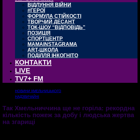
ВІДЛУННЯ ВІЙНИ
#ГЕРОЇ
ФОРМУЛА СТІЙКОСТІ
ТВОРЧИЙ ДЕСАНТ
ТОК-ШОУ “ВІДПОВІДЬ”
ПОЗИЦІЯ
СПОРТЦЕНТР
MAMAINSTAGRAMA
ART-ШКОЛА
ПОДІЛЛЯ ІНКОГНІТО
КОНТАКТИ
LIVE
TV7+ FM
НОВИНИ ХМЕЛЬНИЦЬКОГО
НАДЗВИЧАЙНІ
Так Хмельниччина ще не горіла: рекордна
кількість пожеж за добу і людська жертва
на згарищі
Найбільше палала суха рослинність і горіли будівлі у приватному секторі
20.03.2020