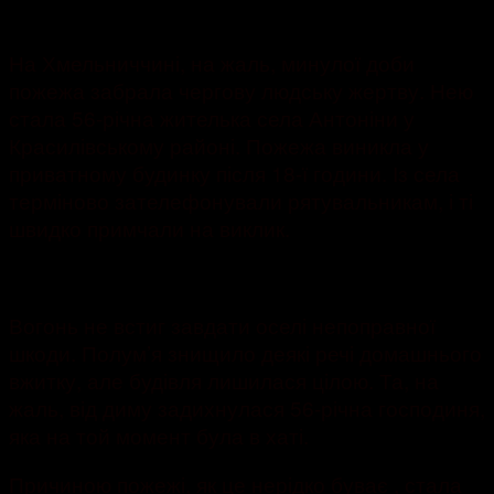
3767
На Хмельниччині, на жаль, минулої доби
пожежа забрала чергову людську жертву. Нею
стала 56-річна жителька села Антоніни у
Красилівському районі. Пожежа виникла у
приватному будинку після 18-ї години. Із села
терміново зателефонували рятувальникам, і ті
швидко примчали на виклик.
Вогонь не встиг завдати оселі непоправної
шкоди. Полум’я знищило деякі речі домашнього
вжитку, але будівля лишилася цілою. Та, на
жаль, від диму задихнулася 56-річна господиня,
яка на той момент була в хаті.
Причиною пожежі, як це нерідко буває , стала