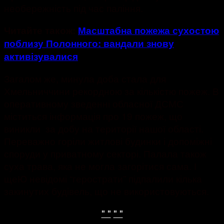
необережність під час паління.
Читайте також:
Масштабна пожежа сухостою
поблизу Полонного: вандали знову
активізувалися
Загалом же, минула доба стала для
Хмельниччини рекордною за кількістю пожеж. В
оперативному зведенні обласної ДСМС
міститься інформація про 19 пожеж, що
виникли за добу на території нашої області.
Переважно горіли житлові будинки і допоміжні
споруди у приватному секторі. Палала також
суха трава, яка не могла загорітися сама. І
щеЮ невідомі “герострати” підпалили кілька
закинутих будівель, що не використовуються.
" "
" "