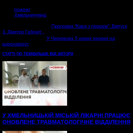
ТЕГИ
пожежі
Хмельниччина
попередня стаття
Програма “Кава з перцем”. Випуск
3. Дмитро Габінет .
наступна стаття
У Чернівцях 5 нових хворих на
коронавірус
СТАТТІ ПО ТЕМІ
БІЛЬШЕ ВІД АВТОРА
У ХМЕЛЬНИЦЬКІЙ МІСЬКІЙ ЛІКАРНІ ПРАЦЮЄ
ОНОВЛЕНЕ ТРАВМАТОЛОГІЧНЕ ВІДДІЛЕННЯ