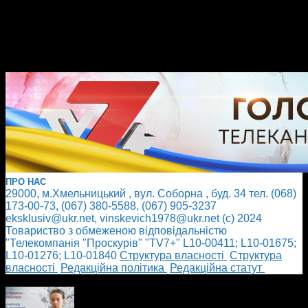
ПРО НАС
29000, м.Хмельницький , вул. Соборна , буд. 34 тел. (068)
173-00-73, (067) 380-5588, (067) 905-3237
eksklusiv@ukr.net, vinskevich1978@ukr.net (с) 2024
Товариство з обмеженою відповідальністю
"Телекомпанія "Проскурів" "TV7+" L10-00411; L10-01675;
L10-01276; L10-01840
Cтруктура власності
Cтруктура
власності
Редакційна політика
Редакційна статут
БІЛЬШЕ НОВИН