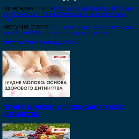
" "
" "
попередня стаття
Інформаційний тиждень. Підсумки
від 27 вересня. Новини Хмельницького на телеканалі
ТV7+
наступна стаття
“Розсадник ковіду”: у Хмельницькому
нічний клуб “Selfie” жорстко порушив карантин
СТАТТІ ПО ТЕМІ
БІЛЬШЕ ВІД АВТОРА
ГРУДНЕ МОЛОКО: ОСНОВА ЗДОРОВОГО
ДИТИНСТВА