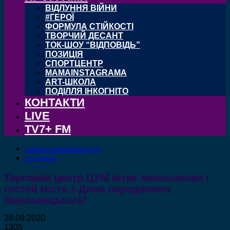
ВІДЛУННЯ ВІЙНИ
#ГЕРОЇ
ФОРМУЛА СТІЙКОСТІ
ТВОРЧИЙ ДЕСАНТ
ТОК-ШОУ “ВІДПОВІДЬ”
ПОЗИЦІЯ
СПОРТЦЕНТР
MAMAINSTAGRAMA
ART-ШКОЛА
ПОДІЛЛЯ ІНКОГНІТО
КОНТАКТИ
LIVE
TV7+ FM
НОВИНИ ХМЕЛЬНИЦЬКОГО
СОЦІАЛЬНІ
Торговий центр ЦУМ вітає хмельничан і
гостей міста з Днем народження
Хмельницького!
28.09.2020
1305