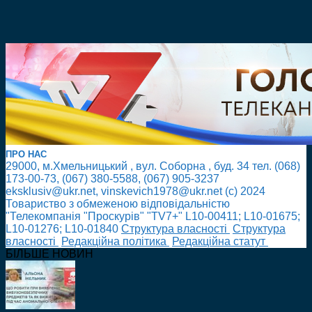
ПРО НАС
29000, м.Хмельницький , вул. Соборна , буд. 34 тел. (068)
173-00-73, (067) 380-5588, (067) 905-3237
eksklusiv@ukr.net, vinskevich1978@ukr.net (с) 2024
Товариство з обмеженою відповідальністю
"Телекомпанія "Проскурів" "TV7+" L10-00411; L10-01675;
L10-01276; L10-01840
Cтруктура власності
Cтруктура
власності
Редакційна політика
Редакційна статут
БІЛЬШЕ НОВИН