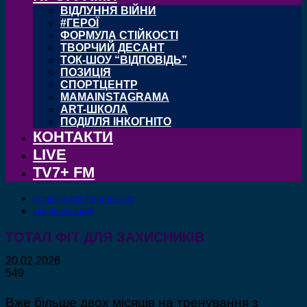
ВІДЛУННЯ ВІЙНИ
#ГЕРОЇ
ФОРМУЛА СТІЙКОСТІ
ТВОРЧИЙ ДЕСАНТ
ТОК-ШОУ “ВІДПОВІДЬ”
ПОЗИЦІЯ
СПОРТЦЕНТР
MAMAINSTAGRAMA
ART-ШКОЛА
ПОДІЛЛЯ ІНКОГНІТО
КОНТАКТИ
LIVE
TV7+ FM
НОВИНИ ХМЕЛЬНИЦЬКОГО
ХМЕЛЬНИЦЬКИЙ
ТОТАЛ ФІТ ДЛЯ ЗАХИСНИКІВ
20.02.2026
549
Вже більше двох місяців на тренування з