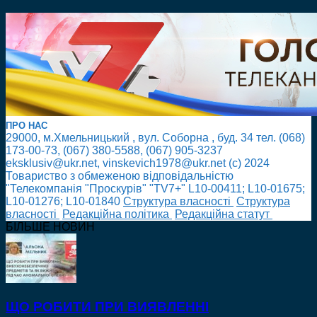
ПРО НАС
29000, м.Хмельницький , вул. Соборна , буд. 34 тел. (068)
173-00-73, (067) 380-5588, (067) 905-3237
eksklusiv@ukr.net, vinskevich1978@ukr.net (с) 2024
Товариство з обмеженою відповідальністю
"Телекомпанія "Проскурів" "TV7+" L10-00411; L10-01675;
L10-01276; L10-01840
Cтруктура власності
Cтруктура
власності
Редакційна політика
Редакційна статут
БІЛЬШЕ НОВИН
ЩО РОБИТИ ПРИ ВИЯВЛЕННІ