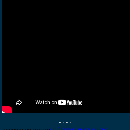
" "
" "