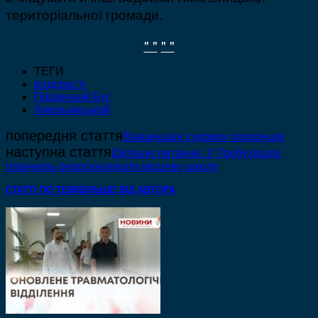
територіальної громади.
" "
" "
ТЕГИ
водорості
Південний Буг
Хмельницький
попередня стаття
Вакцинація судових охоронців
наступна стаття
Шкільне питання. У Требухівцях
планують реорганізувати місцеву школу
СТАТТІ ПО ТЕМІ
БІЛЬШЕ ВІД АВТОРА