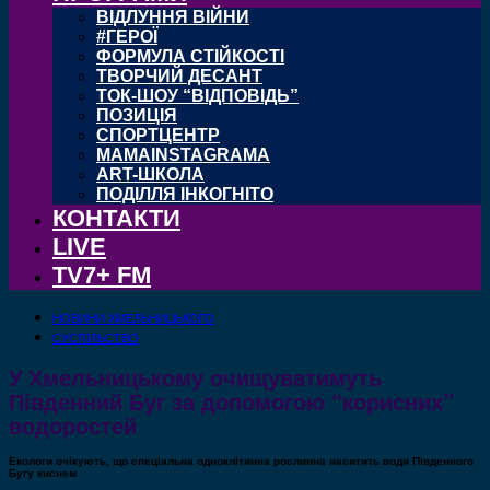
ВІДЛУННЯ ВІЙНИ
#ГЕРОЇ
ФОРМУЛА СТІЙКОСТІ
ТВОРЧИЙ ДЕСАНТ
ТОК-ШОУ “ВІДПОВІДЬ”
ПОЗИЦІЯ
СПОРТЦЕНТР
MAMAINSTAGRAMA
ART-ШКОЛА
ПОДІЛЛЯ ІНКОГНІТО
КОНТАКТИ
LIVE
TV7+ FM
НОВИНИ ХМЕЛЬНИЦЬКОГО
СУСПІЛЬСТВО
У Хмельницькому очищуватимуть
Південний Буг за допомогою “корисних”
водоростей
Екологи очікують, що спеціальна одноклітинна рослинна наситить води Південного
Бугу киснем