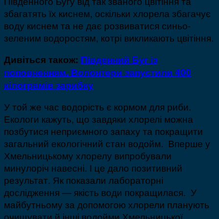
Південного Бугу від так званого цвітіння та
збагатять їх киснем, оскільки хлорела збагачує
воду киснем та не дає розвиватися синьо-
зеленим водоростям, котрі викликають цвітіння.
Дивіться також:
Південний Буг із
поповненням. Волонтери запустили 400
кілограмів зарибку
У той же час водорість є кормом для риби.
Екологи кажуть, що завдяки хлорелі можна
позбутися неприємного запаху та покращити
загальний екологічний стан водойм. Вперше у
Хмельницькому хлорелу випробували
минулоріч навесні. І це дало позитивний
результат. Як показали лабораторні
дослідження — якість води покращилася. У
майбутньому за допомогою хлорели планують
очищувати й інші водойми Хмельницької