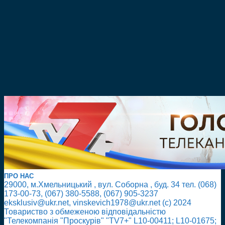
ПРО НАС
29000, м.Хмельницький , вул. Соборна , буд. 34 тел. (068)
173-00-73, (067) 380-5588, (067) 905-3237
eksklusiv@ukr.net, vinskevich1978@ukr.net (с) 2024
Товариство з обмеженою відповідальністю
"Телекомпанія "Проскурів" "TV7+" L10-00411; L10-01675;