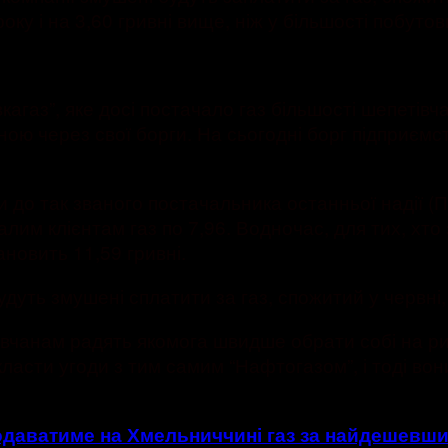
року і на 3,60 гривні вище, ніж у більшості побуто
агаз”, яке досі постачало газ більшості шепетівчан
ою через свої борги. На сьогодні борг підприємс
и до так званого постачальника останньої надії (
алим клієнтам газ по 7,96. Водночас, для тих, хто
новить 11,59 гривні.
дуть змушені сплатити за газ, спожитий у червні,
тівчанам радять якомога швидше обрати собі на р
ласти угоди з тим самим “Нафтогазом”, і тоді вони
одаватиме на Хмельниччині газ за найдешевш