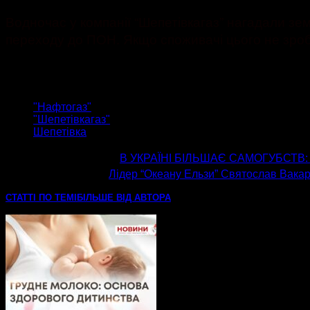
Водночас у компанії “Шепетівкагаз” нагадали зе
переходу до ПОН. Якщо споживачі цього не зробл
ТЕГИ
"Нафтогаз"
"Шепетівкагаз"
Шепетівка
попередня стаття
В УКРАЇНІ БІЛЬШАЄ САМОГУБСТВ:
наступна стаття
Лідер “Океану Ельзи” Святослав Вака
СТАТТІ ПО ТЕМІ
БІЛЬШЕ ВІД АВТОРА