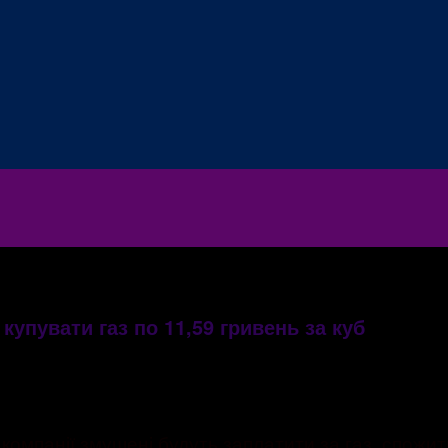
упувати газ по 11,59 гривень за куб
компанії змушені будуть заплатити за газ, спожити