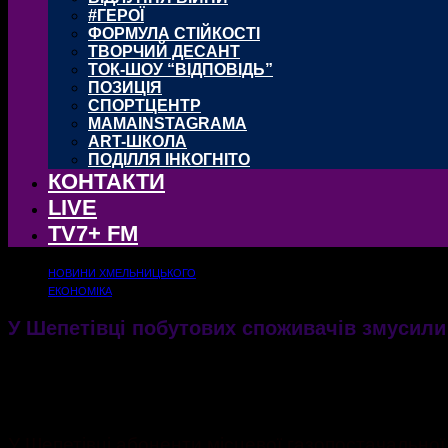
#ГЕРОЇ
ФОРМУЛА СТІЙКОСТІ
ТВОРЧИЙ ДЕСАНТ
ТОК-ШОУ “ВІДПОВІДЬ”
ПОЗИЦІЯ
СПОРТЦЕНТР
MAMAINSTAGRAMA
ART-ШКОЛА
ПОДІЛЛЯ ІНКОГНІТО
КОНТАКТИ
LIVE
TV7+ FM
НОВИНИ ХМЕЛЬНИЦЬКОГО
ЕКОНОМІКА
У Шепетівці побутових споживачів змусили к
Місцевий постачальник "Шепетівкагаз" зійшов з дистанції
12.06.2021
2077
У Шепетівці абоненти місцевої газопостачальної 