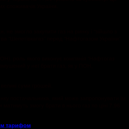
вих споживачів України.
, не змогло закупити газ на ринку і “зійшло з
тва “Шепетівкагаз” перед “Нафтогазом України”
ПОН), роль якого виконує компанія “Нафтогаз
 змушений у неї брати газ, як у ПОН,
 великі суми грошей.
инку постачальника, який може запропонувати їм
 матимуть змогу брати в нього газ по ціні 7,96
им тарифом