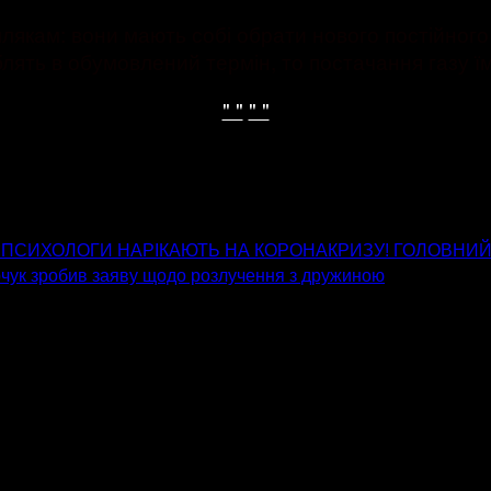
млякам: вони мають собі обрати нового постійного
ять в обумовлений термін, то постачання газу їм
" "
" "
 ПСИХОЛОГИ НАРІКАЮТЬ НА КОРОНАКРИЗУ! ГОЛОВНИЙ І
рчук зробив заяву щодо розлучення з дружиною