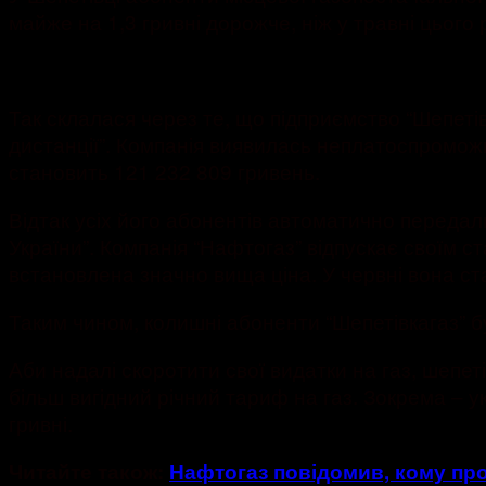
майже на 1,3 гривні дорожче, ніж у травні цього 
Так склалася через те, що підприємство “Шепетівк
дистанції”. Компанія виявилась неплатоспроможн
становить 121 232 809 гривень.
Відтак усіх його абонентів автоматично передал
України”. Компанія “Нафтогаз” відпускає своїм ст
встановлена значно вища ціна. У червні вона ста
Таким чином, колишні абоненти “Шепетівкагаз” бу
Аби надалі скоротити свої видатки на газ, шепе
більш вигідний річний тариф на газ. Зокрема – ук
гривні.
Читайте також:
Нафтогаз повідомив, кому пр