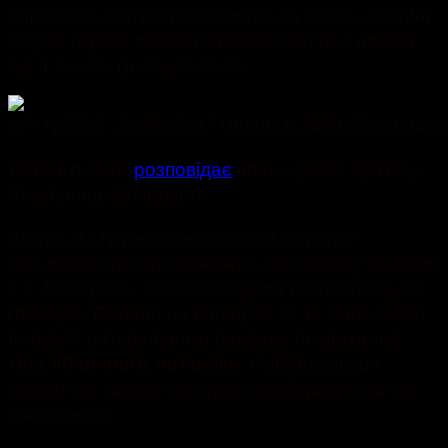
Упродовж святкових вихідних на Хмельниччині
16 раз горіло, пожежі забрали життя 4 людей,
ще 1 особа травмувалася.
Деталі пожеж
розповідає
пресслужба ДСНС у
Хмельницькій області.
Відтак, 31 грудня близько сьомої ранку
вогнеборці гасили пожежу в житловому будинку
в с. Макарово, Вовковинецької територіальної
громади. Палало на площі 35 кв. м. Загасивши
полум’я, рятувальники виявили бездиханне
. Найімовірніше
тіло 40-річного чоловіка
причиною займання стало необережність під
час паління.