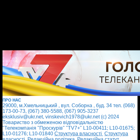
ПРО НАС
29000, м.Хмельницький , вул. Соборна , буд. 34 тел. (068)
173-00-73, (067) 380-5588, (067) 905-3237
eksklusiv@ukr.net, vinskevich1978@ukr.net (с) 2024
Товариство з обмеженою відповідальністю
"Телекомпанія "Проскурів" "TV7+" L10-00411; L10-01675;
L10-01276; L10-01840
Cтруктура власності
Cтруктура
власності
Редакційна політика
Редакційна статут