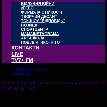
ВІДЛУННЯ ВІЙНИ
#ГЕРОЇ
ФОРМУЛА СТІЙКОСТІ
ТВОРЧИЙ ДЕСАНТ
ТОК-ШОУ “ВІДПОВІДЬ”
ПОЗИЦІЯ
СПОРТЦЕНТР
MAMAINSTAGRAMA
ART-ШКОЛА
ПОДІЛЛЯ ІНКОГНІТО
КОНТАКТИ
LIVE
TV7+ FM
НОВИНИ ХМЕЛЬНИЦЬКОГО
НАДЗВИЧАЙНІ
У святкові дні на Хмельниччині сталось 16
пожеж: деталі
04.01.2022
1336