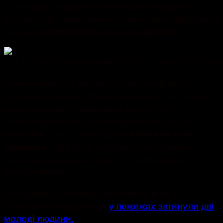
Унаслідок займання згоріли два легкових
автомобілі. Намагаючись самотужки ліквідувати
вогонь
.
травмувався власник автівок
Увечері близько дев’ятої горіла квартира у
Деражні по вулиці Привокзальній. Пожежники
досить швидко ліквідували вогонь та
перешкодили його перекиданню на сусідні
квартири, але у приміщенні
виявили тіло
1939 року народження. Ймовірна
чоловіка
причина загоряння – коротке замикання
електромережі.
Нагадаємо, напередодні Нового року в
Хмельницькому районі
у пожежах загинули дві
молоді людини.