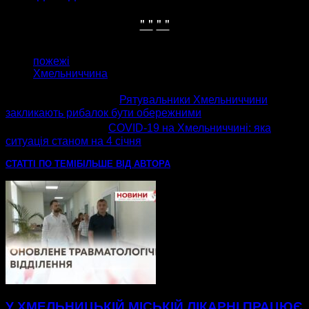
" "
" "
ТЕГИ
пожежі
Хмельниччина
попередня стаття
Рятувальники Хмельниччини
закликають рибалок бути обережними
наступна стаття
COVID-19 на Хмельниччині: яка
ситуація станом на 4 січня
СТАТТІ ПО ТЕМІ
БІЛЬШЕ ВІД АВТОРА
У ХМЕЛЬНИЦЬКІЙ МІСЬКІЙ ЛІКАРНІ ПРАЦЮЄ