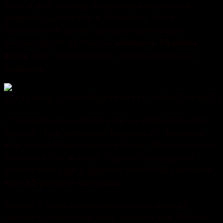
Того ж дня, пообіді, знову горів приватний
будинок, цього разу в Теофіполі. Хоча
пожежники й досить швидко приборкали
вогонь, проте на пожежі
загинула 78-річна
. Що спровокувало займання поки що
жінка
невідомо.
У перший день нового року не обійшлося без
пригод. Горів житловий будинок у с. Бровари,
Кам’янець-Подільського району. Вогонь охопив
близько 50 кв. м оселі. Під час проведення
оперативних дій у будинку вогнеборці виявили
.
тіло 55-річного чоловіка
Вранці 2 січня пожежники гасили пожежу
гаража в Хмельницькому районі у смт Лозове.